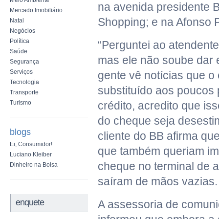
Meio Ambiente
na avenida presidente B
Mercado Imobiliário
Shopping; e na Afonso 
Natal
Negócios
Política
“Perguntei ao atendente 
Saúde
mas ele não soube dar 
Segurança
Serviços
gente vê notícias que o
Tecnologia
substituído aos poucos 
Transporte
Turismo
crédito, acredito que is
do cheque seja desestim
blogs
cliente do BB afirma qu
Ei, Consumidor!
que também queriam imp
Luciano Kleiber
cheque no terminal de 
Dinheiro na Bolsa
saíram de mãos vazias.
enquete
A assessoria de comun