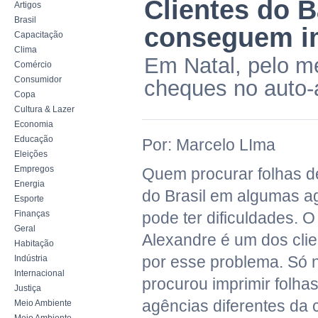
Clientes do B
Artigos
Brasil
conseguem i
Capacitação
Clima
Em Natal, pelo m
Comércio
Consumidor
cheques no auto-
Copa
Cultura & Lazer
Economia
Educação
Por: Marcelo LIma
Eleições
Empregos
Quem procurar folhas 
Energia
do Brasil em algumas a
Esporte
Finanças
pode ter dificuldades. O
Geral
Alexandre é um dos cli
Habitação
por esse problema. Só n
Indústria
Internacional
procurou imprimir folha
Justiça
agências diferentes da 
Meio Ambiente