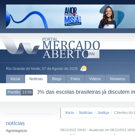
Rio Grande do Norte, 07 de Agosto de 2026
Inicial
Notícias
Blogs
Fotos
Vídeos
Números
al
CNI vai integrar Consel
Plantão
13:59
Início
/
Notícias
/
Justiça
/
Clientes do
notícias
08/12/2011 16h42 - Atualizado em 08/12/2011 16h5
Agronegócio