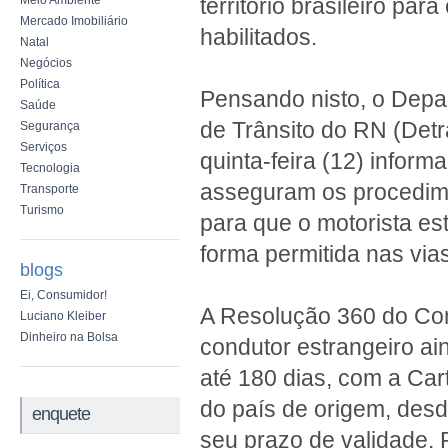
Meio Ambiente
território brasileiro pa
Mercado Imobiliário
habilitados.
Natal
Negócios
Política
Pensando nisto, o Depa
Saúde
de Trânsito do RN (Detr
Segurança
Serviços
quinta-feira (12) infor
Tecnologia
asseguram os procedim
Transporte
Turismo
para que o motorista est
forma permitida nas via
blogs
Ei, Consumidor!
A Resolução 360 do Cont
Luciano Kleiber
Dinheiro na Bolsa
condutor estrangeiro ain
até 180 dias, com a Cart
do país de origem, des
enquete
seu prazo de validade. 