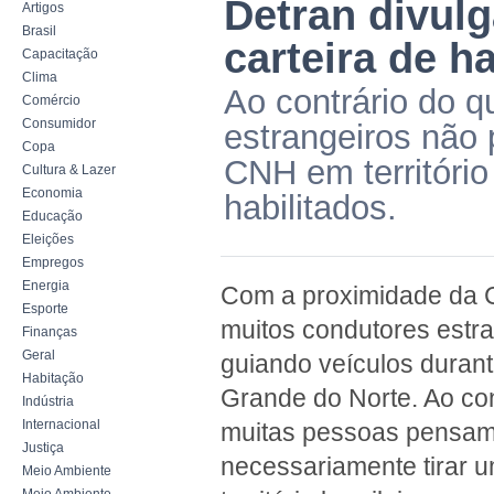
Detran divul
Artigos
Brasil
carteira de h
Capacitação
Clima
Ao contrário do 
Comércio
Consumidor
estrangeiros não
Copa
CNH em território
Cultura & Lazer
Economia
habilitados.
Educação
Eleições
Empregos
Energia
Com a proximidade da 
Esporte
muitos condutores estra
Finanças
Geral
guiando veículos durant
Habitação
Grande do Norte. Ao con
Indústria
Internacional
muitas pessoas pensam
Justiça
necessariamente tirar
Meio Ambiente