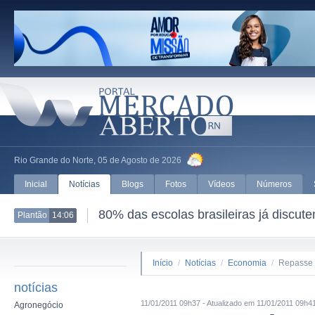
Rio Grande do Norte, 05 de Agosto de 2026
Inicial
Notícias
Blogs
Fotos
Vídeos
Números
saúde mental
CNI vai integ
Plantão
13:59
Início
/
Notícias
/
Economia
/
Repasse 
notícias
11/01/2011 09h37 - Atualizado em 11/01/2011 09h4
Agronegócio