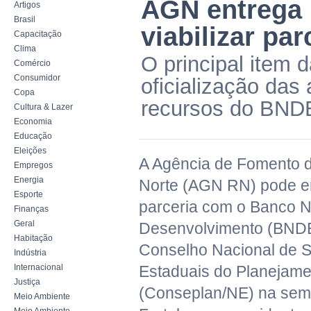
AGN entrega 
Artigos
Brasil
viabilizar p
Capacitação
Clima
O principal item 
Comércio
Consumidor
oficialização da
Copa
recursos do BND
Cultura & Lazer
Economia
Educação
Eleições
A Agência de Fomento 
Empregos
Energia
Norte (AGN RN) pode e
Esporte
parceria com o Banco N
Finanças
Geral
Desenvolvimento (BNDE
Habitação
Conselho Nacional de S
Indústria
Internacional
Estaduais do Planejame
Justiça
(Conseplan/NE) na se
Meio Ambiente