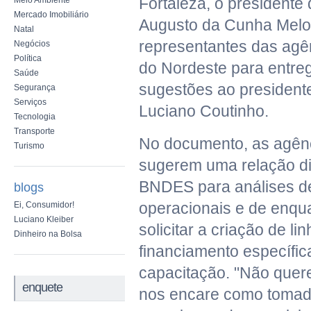
Fortaleza, o presidente
Meio Ambiente
Mercado Imobiliário
Augusto da Cunha Melo,
Natal
representantes das agê
Negócios
Política
do Nordeste para entre
Saúde
sugestões ao presiden
Segurança
Serviços
Luciano Coutinho.
Tecnologia
Transporte
No documento, as agên
Turismo
sugerem uma relação di
BNDES para análises de
blogs
operacionais e de enqu
Ei, Consumidor!
Luciano Kleiber
solicitar a criação de li
Dinheiro na Bolsa
financiamento específi
capacitação. "Não que
enquete
nos encare como tomad