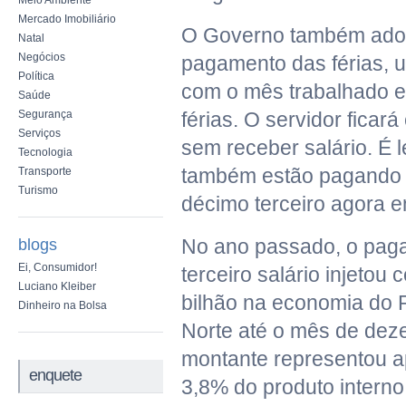
Meio Ambiente
Mercado Imobiliário
O Governo também adot
Natal
Negócios
pagamento das férias, 
Política
com o mês trabalhado e
Saúde
Segurança
férias. O servidor ficar
Serviços
sem receber salário. É l
Tecnologia
também estão pagando 
Transporte
Turismo
décimo terceiro agora e
No ano passado, o pag
blogs
Ei, Consumidor!
terceiro salário injetou
Luciano Kleiber
bilhão na economia do 
Dinheiro na Bolsa
Norte até o mês de dez
montante representou 
enquete
3,8% do produto interno