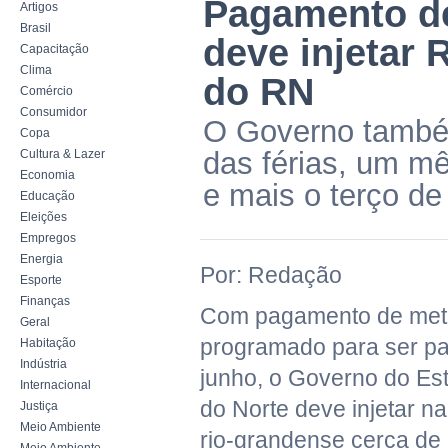
Pagamento de
Artigos
Brasil
deve injetar
Capacitação
Clima
do RN
Comércio
Consumidor
O Governo també
Copa
das férias, um m
Cultura & Lazer
Economia
e mais o terço de 
Educação
Eleições
Empregos
Energia
Por: Redação
Esporte
Finanças
Com pagamento de meta
Geral
programado para ser p
Habitação
Indústria
junho, o Governo do Es
Internacional
do Norte deve injetar n
Justiça
Meio Ambiente
rio-grandense cerca de