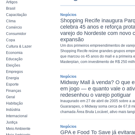
Artigos
Brasil
Capacitação
Negócios
Shopping Recife inaugura Par
Clima
celebra 45 anos e reforça pro
Comércio
varejo do Nordeste com novo c
Consumidor
expansão
Copa
Um dos primeiros empreendimentos de varejo
Cultura & Lazer
Shopping Recife reúne grandes grupos empr
Economia
que marcou os 45 anos do mall e a primeira 
Educação
Masterplan, com investimento de R$ 250 mil
Eleições
Empregos
Negócios
Energia
Midway Mall à venda? O que es
Esporte
em jogo — e quanto vale o ati
Finanças
redesenhou o varejo potiguar
Geral
Inaugurado em 27 de abril de 2005 sobre a ant
Habitação
Guararapes, o Midway soma cerca de 67,8 mi
Indústria
chamada Área Bruta Locável, ativo mais tang
Internacional
Justiça
Negócios
Meio Ambiente
GPA e Food To Save já evitar