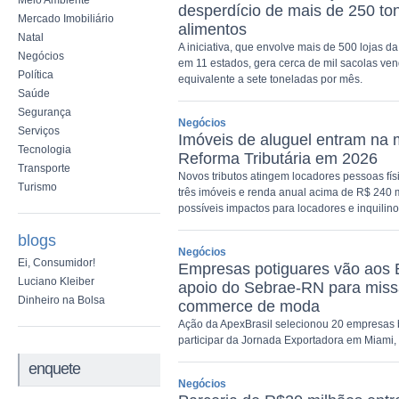
Meio Ambiente
desperdício de mais de 250 to
Mercado Imobiliário
alimentos
Natal
A iniciativa, que envolve mais de 500 lojas d
Negócios
em 11 estados, gera cerca de mil sacolas ven
Política
equivalente a sete toneladas por mês.
Saúde
Segurança
Negócios
Serviços
Imóveis de aluguel entram na 
Tecnologia
Reforma Tributária em 2026
Transporte
Novos tributos atingem locadores pessoas fí
Turismo
três imóveis e renda anual acima de R$ 240 m
possíveis impactos para locadores e inquilin
blogs
Negócios
Ei, Consumidor!
Empresas potiguares vão aos
Luciano Kleiber
apoio do Sebrae-RN para miss
Dinheiro na Bolsa
commerce de moda
Ação da ApexBrasil selecionou 20 empresas b
participar da Jornada Exportadora em Miami, 
enquete
Negócios