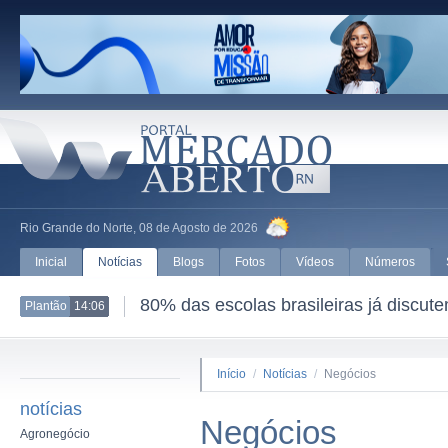
Rio Grande do Norte, 08 de Agosto de 2026
Inicial
Notícias
Blogs
Fotos
Vídeos
Números
80% das escolas brasileiras já discut
Plantão
14:06
Início
/
Notícias
/
Negócios
notícias
Negócios
Agronegócio