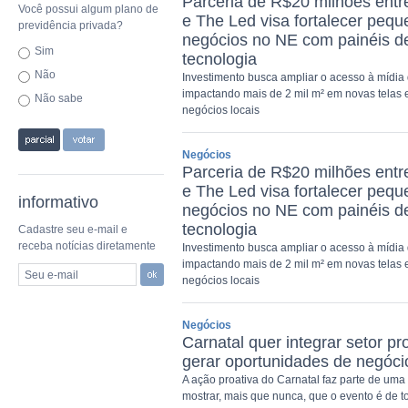
Parceria de R$20 milhões ent
Você possui algum plano de
e The Led visa fortalecer peq
previdência privada?
negócios no NE com painéis d
Sim
tecnologia
Não
Investimento busca ampliar o acesso à mídia 
impactando mais de 2 mil m² em novas telas
Não sabe
negócios locais
Negócios
Parceria de R$20 milhões ent
e The Led visa fortalecer peq
informativo
negócios no NE com painéis d
tecnologia
Cadastre seu e-mail e
receba notícias diretamente
Investimento busca ampliar o acesso à mídia 
impactando mais de 2 mil m² em novas telas
Seu e-mail
negócios locais
Negócios
Carnatal quer integrar setor pr
gerar oportunidades de negóci
A ação proativa do Carnatal faz parte de uma 
mostrar, mais que nunca, que o evento é de t