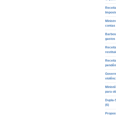
Receita
Imposto
Minist
contas 
Barbos
gastos
Receita
restitu
Receita
pendên
Govern
violênc
Ministé
para ob
Dupla-S
(6)
Propost