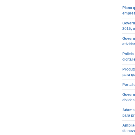
Plano 
empres
Governo
2015; o
Govern
ativida
Políci
digital
Produt
para qu
Portal 
Governo
dívida
Adams 
para p
Amplia
de nov