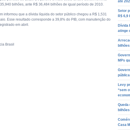
até 20
35,940 bilhões, ante R$ 36,484 bilhões de igual período de 2010.
Setor p
 informou que a dívida líquida do setor público chegou a R$ 1,531
R$ 6,9 
maio. Esse resultado corresponde a 39,8% do PIB, com manutenção do
egistrado em abril.
Dívida
atinge 
Arreca
ia Brasil
bilhões
Governo
MPs qu
Govern
pública
Levy pr
“sem of
econom
Queda d
bilhõe
Comérc
Casa M