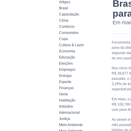
Bra
Artigos
Brasil
para
Capacitação
Clima
Em maio
Comércio
Consumidor
Copa
A economia 
Cultura & Lazer
juros da dív
Economia
segundo dad
Educação
do ano pass
Eleições
Nos cinco m
Empregos
R$ 39,877 b
Energia
passado, o 
Esporte
3,29% de tud
Finanças
superávit pr
Geral
Em maio, o 
Habitação
R$ 100,760 
Indústria
com juros f
Internacional
Justiça
Ao serem in
Meio Ambiente
mês passado
bilhões de i