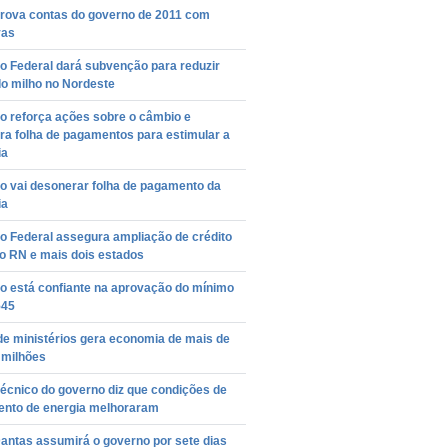
rova contas do governo de 2011 com
vas
o Federal dará subvenção para reduzir
do milho no Nordeste
o reforça ações sobre o câmbio e
ra folha de pagamentos para estimular a
ia
o vai desonerar folha de pagamento da
ia
o Federal assegura ampliação de crédito
ao RN e mais dois estados
o está confiante na aprovação do mínimo
545
de ministérios gera economia de mais de
 milhões
écnico do governo diz que condições de
ento de energia melhoraram
antas assumirá o governo por sete dias