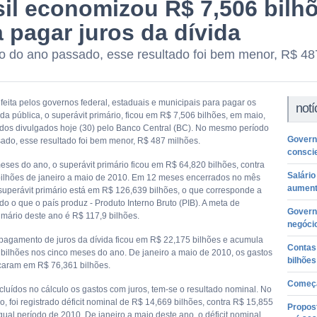
sil economizou R$ 7,506 bilh
 pagar juros da dívida
 do ano passado, esse resultado foi bem menor, R$ 48
feita pelos governos federal, estaduais e municipais para pagar os
notí
ida pública, o superávit primário, ficou em R$ 7,506 bilhões, em maio,
os divulgados hoje (30) pelo Banco Central (BC). No mesmo período
Govern
ado, esse resultado foi bem menor, R$ 487 milhões.
conscie
eses do ano, o superávit primário ficou em R$ 64,820 bilhões, contra
Salári
ilhões de janeiro a maio de 2010. Em 12 meses encerrados no mês
aument
superávit primário está em R$ 126,639 bilhões, o que corresponde a
o o que o país produz - Produto Interno Bruto (PIB). A meta de
Govern
imário deste ano é R$ 117,9 bilhões.
negóci
pagamento de juros da dívida ficou em R$ 22,175 bilhões e acumula
Contas
bilhões nos cinco meses do ano. De janeiro a maio de 2010, os gastos
bilhõe
icaram em R$ 76,361 bilhões.
Começa
cluídos no cálculo os gastos com juros, tem-se o resultado nominal. No
, foi registrado déficit nominal de R$ 14,669 bilhões, contra R$ 15,855
Propos
gual período de 2010. De janeiro a maio deste ano, o déficit nominal