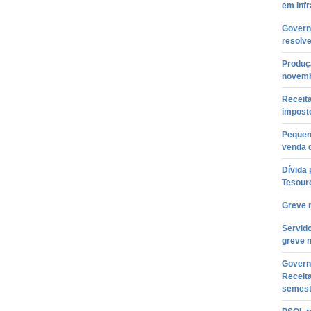
em infr
Govern
resolve
Produç
novemb
Receit
impost
Pequen
venda d
Dívida 
Tesour
Greve 
Servido
greve n
Governo
Receita
semest