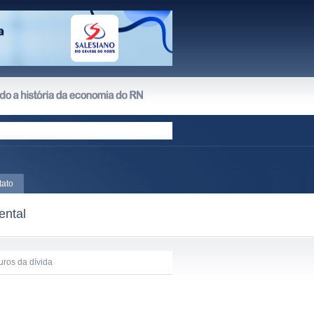
tato
ental
uros da dívida