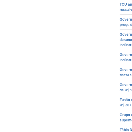
TCU ap
ressal
Govern
preço 
Govern
desone
indústr
Govern
indústr
Govern
fiscal 
Govern
de R$ 
Fusão 
R$ 287
Grupo t
suprim
Fábio D