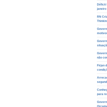
Déficit
janeiro
RN Cri
Thinkin
Governa
motivos
Governa
situaçã
Governo
não co
Firjan 
condiç
Arreca
segunda
Conheç
para re
Governo
Orçame