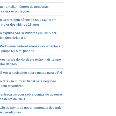
quer ampliar número de pequenas
as nas exportações
 Central tem déficit de R$ 114,9 bi em
 maior dos últimos 19 anos
o expulsa 541 servidores em 2015 por
des contrárias à lei
a Rodoviária Federal adere à documentação
 e poupa R$ 5 mi por ano
ores rurais do Nordeste terão mais tempo
itar débitos
dá voz à sociedade sobre metas para o RN
 fará um mutirão fiscal para negociar
s com devedores
entrega parecer sobre contas do governo
residente da CMO
ção de compras governamentais depende
os paradigmas