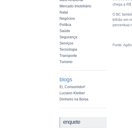
Meio Ambiente
chega a R$ 
Mercado Imobiliário
Natal
O BC também
Negócios
trilhão em 
Política
percentual r
Saúde
Segurança
Serviços
Fonte: Agênc
Tecnologia
Transporte
Turismo
blogs
Ei, Consumidor!
Luciano Kleiber
Dinheiro na Bolsa
enquete