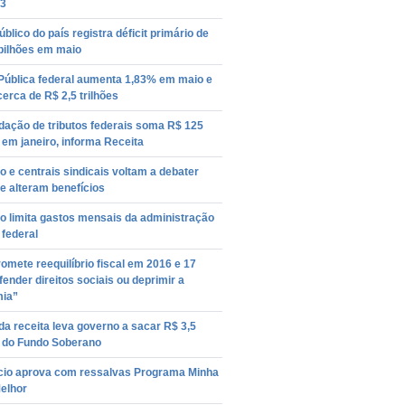
23
úblico do país registra déficit primário de
bilhões em maio
 Pública federal aumenta 1,83% em maio e
cerca de R$ 2,5 trilhões
dação de tributos federais soma R$ 125
 em janeiro, informa Receita
 e centrais sindicais voltam a debater
e alteram benefícios
o limita gastos mensais da administração
 federal
omete reequilíbrio fiscal em 2016 e 17
ender direitos sociais ou deprimir a
ia”
a receita leva governo a sacar R$ 3,5
s do Fundo Soberano
io aprova com ressalvas Programa Minha
elhor