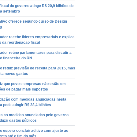
 fiscal do governo atinge R$ 20,9 bilhões de
 a setembro
ativo oferece segundo curso de Design
g
dor recebe líderes empresariais e explica
 da reordenação fiscal
dor reúne parlamentares para discutir a
o financeira do RN
 reduz previsão de receita para 2015, mas
rta novos gastos
diz que povo e empresas não estão em
ões de pagar mais impostos
dação com medidas anunciadas nesta
 pode atingir R$ 28,4 bilhões
a as medidas anunciadas pelo governo
duzir gastos públicos
 espera concluir aditivo com ajuste ao
nto até o fim do mês