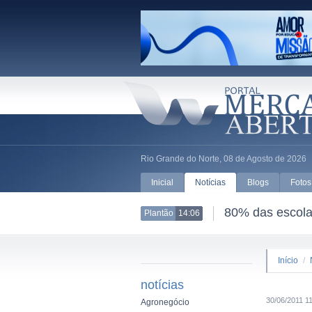
Rio Grande do Norte, 08 de Agosto de 2026
Inicial
Notícias
Blogs
Fotos
80% das escolas
Plantão
14:06
Início
/
notícias
30/06/2011 1
Agronegócio