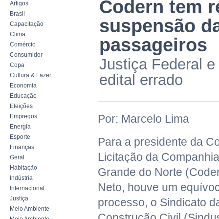
Codern tem r
Artigos
Brasil
suspensão da 
Capacitação
Clima
passageiros
Comércio
Consumidor
Justiça Federal 
Copa
edital errado
Cultura & Lazer
Economia
Educação
Eleições
Por: Marcelo Lima
Empregos
Energia
Esporte
Para a presidente da C
Finanças
Licitação da Companhi
Geral
Habitação
Grande do Norte (Coder
Indústria
Neto, houve um equívoc
Internacional
Justiça
processo, o Sindicato da
Meio Ambiente
Construção Civil (Sind