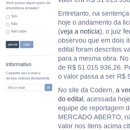
Você possui algum plano de
previdência privada?
Entretanto, na sentenç
Sim
hoje o andamento da lic
Não
(
veja a notícia
), o juiz f
Não sabe
observou que em dois it
edital foram descritos v
para a mesma obra. No i
informativo
de R$ 51.015.936,26. Po
Cadastre seu e-mail e
o valor passa a ser R$ 
receba notícias diretamente
Seu e-mail
No site da Codern,
a ve
do edital
, acessada hoje
equipe de reportagem
MERCADO ABERTO, não 
valor nos ítens acima ci