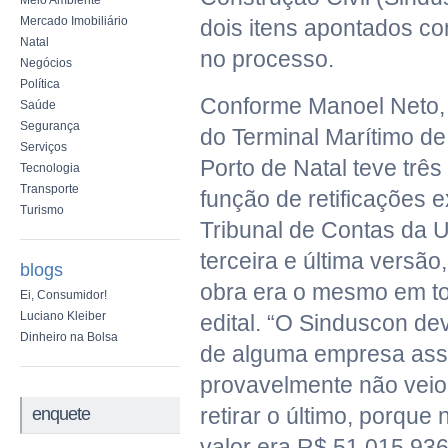
Meio Ambiente
Mercado Imobiliário
dois itens apontados co
Natal
no processo.
Negócios
Política
Conforme Manoel Neto, o
Saúde
Segurança
do Terminal Marítimo d
Serviços
Porto de Natal teve trê
Tecnologia
Transporte
função de retificações e
Turismo
Tribunal de Contas da 
terceira e última versão,
blogs
obra era o mesmo em
t
Ei, Consumidor!
Luciano Kleiber
edital. “O Sinduscon dev
Dinheiro na Bolsa
de alguma empresa ass
provavelmente não veio
retirar o último, porque n
enquete
valor era R$ 51.015.93