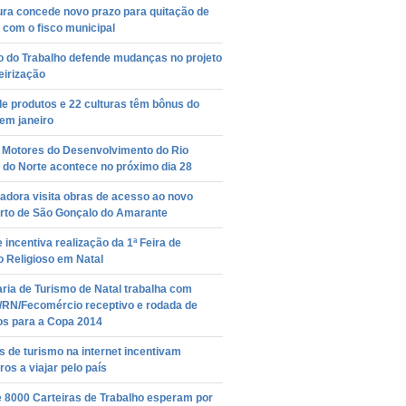
ura concede novo prazo para quitação de
 com o fisco municipal
o do Trabalho defende mudanças no projeto
eirização
e produtos e 22 culturas têm bônus do
em janeiro
o Motores do Desenvolvimento do Rio
 do Norte acontece no próximo dia 28
adora visita obras de acesso ao novo
rto de São Gonçalo do Amarante
 incentiva realização da 1ª Feira de
 Religioso em Natal
ria de Turismo de Natal trabalha com
/RN/Fecomércio receptivo e rodada de
os para a Copa 2014
 de turismo na internet incentivam
iros a viajar pelo país
e 8000 Carteiras de Trabalho esperam por