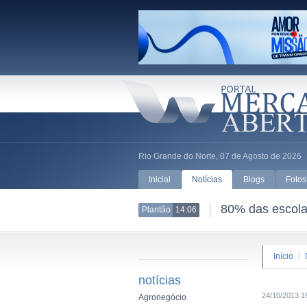
Rio Grande do Norte, 07 de Agosto de 2026
Inicial
Notícias
Blogs
Fotos
80% das escolas
Plantão
14:06
Início
/
notícias
24/10/2013 1
Agronegócio