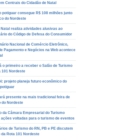
em Centrais do Cidadão de Natal
o potiguar consegue R$ 108 milhões junto
co do Nordeste
Natal realiza atividades alusivas ao
sário do Código de Defesa do Consumidor
inário Nacional de Comércio Eletrônico,
de Pagamento e Negócios na Web acontece
al
 o primeiro a receber o Salão de Turismo
a 101 Nordeste
: projeto planeja futuro econômico do
potiguar
rá presente na mais tradicional feira de
o do Nordeste
o da Câmara Empresarial do Turismo
 ações voltadas para o turismo de eventos
ários de Turismo do RN, PB e PE discutem
o da Rota 101 Nordeste