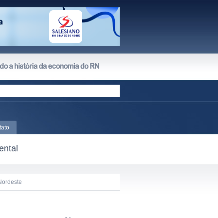
tato
ental
Nordeste