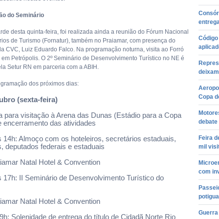
Consór
o do Seminário
entreg
rde desta quinta-feira, foi realizada ainda a reunião do Fórum Nacional
Código
rios de Turismo (Fornatur), também no Praiamar, com presença do
aplica
da CVC, Luiz Eduardo Falco. Na programação noturna, visita ao Forró
, em Petrópolis. O 2º Seminário de Desenvolvimento Turístico no NE é
Repres
ela Setur RN em parceria com a ABIH.
deixam 
gramação dos próximos dias:
Aeropo
Copa d
ubro (sexta-feira)
Motores
da para visitação à Arena das Dunas (Estádio para a Copa
debate 
e encerramento das atividades
Feira d
s 14h: Almoço com os hoteleiros, secretários estaduais,
, deputados federais e estaduais
mil vis
aiamar Natal Hotel & Convention
Microe
com in
s 17h: II Seminário de Desenvolvimento Turístico do
Passei
potigua
aiamar Natal Hotel & Convention
Guerra 
9h: Solenidade de entrega do título de Cidadã Norte Rio