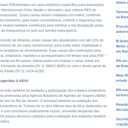
donos 
Travel ATM formatou um caixa eletrônico específico para transações
 internacionais (Visa, Master e derivados, que cobrem 98% do
Turism
ernacional). Esses caixas seriam instalados em hotéis, conforme
ao Ban
dos hoteleiros, para maior conveniência, conforto e segurança dos
sse modelo também contribuiria para eliminar a má divulgação pelas
Procon 
da insegurança no país aos turistas estrangeiros.
aniver
nando de Almeida, esses caixas são abastecidos com até 10% do
III Sem
nheiro de um caixa convencional, para evitar maior visibilidade e
Meios 
s tentativas de arrombamento. Esse caixas são controlados pelo
em Nat
al, instalados, mantidos e acompanhados em tempo real pela ATM –
sente em 80 países. Interessados em instalar o caixa, entrar em
RN será
 Fernando de Almeida (55 11 99642-8465) ou com o diretor geral da
da Rot
ly Pantin (55 11 2424-4230).
Mais RN
estado 
sugeridas à ABAV
RN esta
ncontro também foi avaliada a participação dos estados nordestinos
turism
eira promovida pela Agência Brasileira de Agentes de Viagem (ABAV),
ste ano no Rio de Janeiro. O principal lamento na avaliação dos
Reuniã
nordestinos de Turismo foi os dois últimos dias da feira, dedicados ao
discute
al e com corredores praticamente vazios, onerando despesas das
. Os preços abusivos cobrados para instalação dos estandes também
Secret
mados.
criaçã