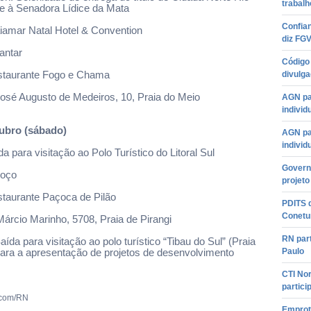
trabal
 à Senadora Lídice da Mata
Confian
aiamar Natal Hotel & Convention
diz FG
antar
Código
staurante Fogo e Chama
divulga
José Augusto de Medeiros, 10, Praia do Meio
AGN pa
individ
tubro (sábado)
AGN pa
individ
da para visitação ao Polo Turístico do Litoral Sul
Governo
moço
projeto
staurante Paçoca de Pilão
PDITS d
Conetu
Márcio Marinho, 5708, Praia de Pirangi
RN part
aída para visitação ao polo turístico “Tibau do Sul” (Praia
Paulo
para a apresentação de projetos de desenvolvimento
CTI Nor
partic
ecom/RN
Emprotu