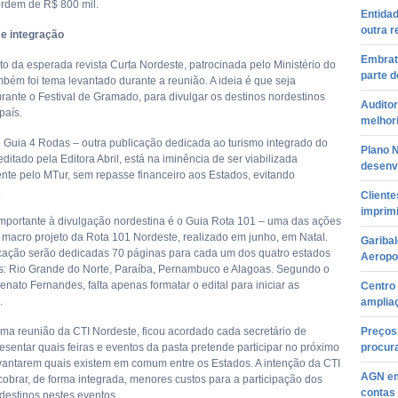
ordem de R$ 800 mil.
Entidad
outra r
e integração
Embrat
o da esperada revista Curta Nordeste, patrocinada pelo Ministério do
parte d
mbém foi tema levantado durante a reunião. A ideia é que seja
urante o Festival de Gramado, para divulgar os destinos nordestinos
Auditor
país.
melhori
o Guia 4 Rodas – outra publicação dedicada ao turismo integrado do
Plano N
editado pela Editora Abril, está na iminência de ser viabilizada
desenvo
nte pelo MTur, sem repasse financeiro aos Estados, evitando
.
Client
imprim
importante à divulgação nordestina é o Guia Rota 101 – uma das ações
 macro projeto da Rota 101 Nordeste, realizado em junho, em Natal.
Garibal
cação serão dedicadas 70 páginas para cada um dos quatro estados
Aeropo
es: Rio Grande do Norte, Paraíba, Pernambuco e Alagoas. Segundo o
enato Fernandes, falta apenas formatar o edital para iniciar as
Centro 
.
amplia
ima reunião da CTI Nordeste, ficou acordado cada secretário de
Preços
esentar quais feiras e eventos da pasta pretende participar no próximo
procura
vantarem quais existem em comum entre os Estados. A intenção da CTI
AGN em
cobrar, de forma integrada, menores custos para a participação dos
contas 
destinos nestes eventos.