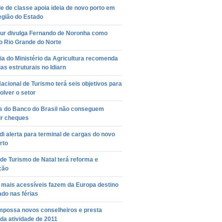
e de classe apoia ideia de novo porto em
egião do Estado
ur divulga Fernando de Noronha como
o Rio Grande do Norte
ia do Ministério da Agricultura recomenda
as estruturais no Idiarn
acional de Turismo terá seis objetivos para
lver o setor
es do Banco do Brasil não conseguem
ir cheques
di alerta para terminal de cargas do novo
rto
de Turismo de Natal terá reforma e
ção
 mais acessíveis fazem da Europa destino
do nas férias
possa novos conselheiros e presta
da atividade de 2011