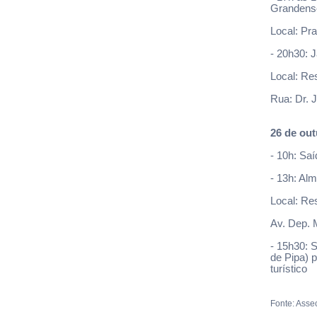
Grandense
Local: Pr
- 20h30: J
Local: Re
Rua: Dr. 
26 de ou
- 10h: Saí
- 13h: Al
Local: Re
Av. Dep. 
- 15h30: S
de Pipa) 
turístico
Fonte: Ass