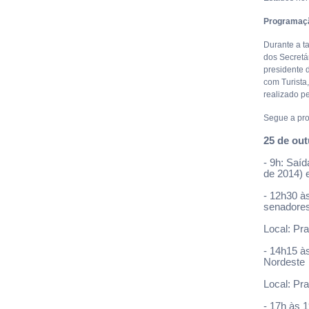
Programaçã
Durante a ta
dos Secretá
presidente 
com Turista
realizado p
Segue a pro
25 de out
- 9h: Saí
de 2014) 
- 12h30 à
senadores
Local: Pr
- 14h15 à
Nordeste
Local: Pr
- 17h às 1