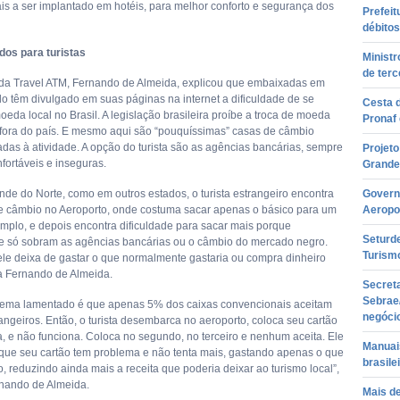
ais a ser implantado em hotéis, para melhor conforto e segurança dos
Prefeit
débitos
dos para turistas
Ministr
de terc
da Travel ATM, Fernando de Almeida, explicou que embaixadas em
o têm divulgado em suas páginas na internet a dificuldade de se
Cesta d
eda local no Brasil. A legislação brasileira proíbe a troca de moeda
Pronaf 
 fora do país. E mesmo aqui são “pouquíssimas” casas de câmbio
adas à atividade. A opção do turista são as agências bancárias, sempre
Projet
fortáveis e inseguras.
Grande
nde do Norte, como em outros estados, o turista estrangeiro encontra
Govern
 câmbio no Aeroporto, onde costuma sacar apenas o básico para um
Aeropo
xemplo, e depois encontra dificuldade para sacar mais porque
Seturde
e só sobram as agências bancárias ou o câmbio do mercado negro.
Turismo
ele deixa de gastar o que normalmente gastaria ou compra dinheiro
ta Fernando de Almeida.
Secreta
Sebrae
lema lamentado é que apenas 5% dos caixas convencionais aceitam
negóci
angeiros. Então, o turista desembarca no aeroporto, coloca seu cartão
, e não funciona. Coloca no segundo, no terceiro e nenhum aceita. Ele
Manuais
que seu cartão tem problema e não tenta mais, gastando apenas o que
brasile
, reduzindo ainda mais a receita que poderia deixar ao turismo local”,
rnando de Almeida.
Mais d