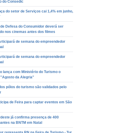
ho do Consedic
ça do setor de Serviços cai 1,4% em junho,
V
 de Defesa do Consumidor deverá ser
do nos cinemas antes dos filmes
rticipará de semana do empreendedor
ual
rticipará de semana do empreendedor
ual
 lança com Ministério do Turismo o
 "Agosto da Alegria"
os pólos do turismo são validados pelo
r
icipa de Feira para captar eventos em São
deste já confirma presença de 400
ipantes na BNTM em Natal
r representa RN na Feira de Turismo - Tur