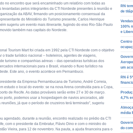
ido no encontro que será encaminhado um relatório com todas as
RN tem 
 levantadas pelos integrantes da CTI Nordeste presentes à reunião e
de tiláp
rganização da ABAV, firmando um posicionamento consensual da
epresentante do Ministério do Turismo presente, Carlos Henrique
Vendas
bém sugeriu um evento mais itinerante, fugindo do eixo Rio-São Paulo
100% no
movido também nas capitais do Nordeste.
e Libe
Centro
ocupaç
ional Tourism Mart foi criada em 1992 pela CTI Nordeste com o objetivo
 o trade turístico nacional – hoteleiros, agentes de viagens,
Governo
de turismo e companhias aéreas – das operadoras turísticas dos
Aeropo
ercados internacionais para o Brasil, visando o fluxo turístico na
um aco
este. Este ano, o evento acontece em Pernambuco.
RN é 5
residente da Empresa Pernambucana de Turismo, André Correia,
financ
em estudo o local do evento: se na nova Arena construída para a Copa,
porto de Recife. As datas prováveis serão entre 27 e 30 de março.
Produçã
no porto, podemos usar a hospedagem de navios ancorados, até
4,7% e
reuniões, já que o período de cruzeiros terá terminado”, sugeriu
Almoça
média 
u agendado, durante a reunião, encontro realizado no prédio da CTI
Governo
fe, com o presidente da Embratur, Flávio Dino e com o ministro do
do com
stão Vieira, para 12 de novembro. Na pauta, a ajuda financeira para o