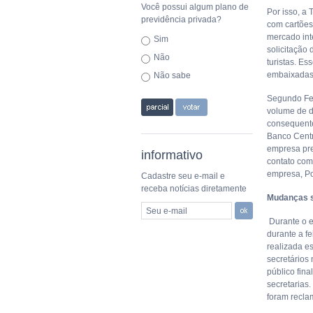
Você possui algum plano de
Por isso, a 
previdência privada?
com cartões
mercado int
Sim
solicitação 
Não
turistas. E
embaixadas 
Não sabe
Segundo Fer
volume de di
consequente
Banco Centr
empresa pre
informativo
contato com
empresa, Po
Cadastre seu e-mail e
receba notícias diretamente
Mudanças 
Seu e-mail
Durante o e
durante a f
realizada e
secretários 
público fin
secretarias
foram recla