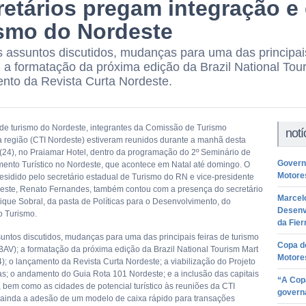
retários pregam integração e
ismo do Nordeste
s assuntos discutidos, mudanças para uma das principais
 a formatação da próxima edição da Brazil National To
nto da Revista Curta Nordeste.
 de turismo do Nordeste, integrantes da Comissão de Turismo
notí
a região (CTI Nordeste) estiveram reunidos durante a manhã desta
a (24), no Praiamar Hotel, dentro da programação do 2º Seminário de
Govern
ento Turístico no Nordeste, que acontece em Natal até domingo. O
Motore
residido pelo secretário estadual de Turismo do RN e vice-presidente
este, Renato Fernandes, também contou com a presença do secretário
Marcelo
ique Sobral, da pasta de Políticas para o Desenvolvimento, do
Desenv
o Turismo.
da Fier
suntos discutidos, mudanças para uma das principais feiras de turismo
Copa do
ABAV); a formatação da próxima edição da Brazil National Tourism Mart
Motore
; o lançamento da Revista Curta Nordeste; a viabilização do Projeto
s; o andamento do Guia Rota 101 Nordeste; e a inclusão das capitais
“A Cop
, bem como as cidades de potencial turístico às reuniões da CTI
governa
 ainda a adesão de um modelo de caixa rápido para transações