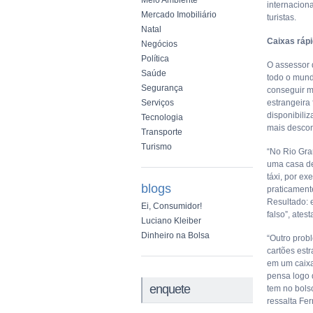
Meio Ambiente
internacion
Mercado Imobiliário
turistas.
Natal
Caixas rápi
Negócios
Política
O assessor 
Saúde
todo o mund
Segurança
conseguir mo
Serviços
estrangeira
disponibiliz
Tecnologia
mais descon
Transporte
Turismo
“No Rio Gra
uma casa de
táxi, por e
blogs
praticament
Resultado: 
Ei, Consumidor!
falso”, ates
Luciano Kleiber
Dinheiro na Bolsa
“Outro prob
cartões estr
em um caixa
pensa logo 
enquete
tem no bolso
ressalta Fe