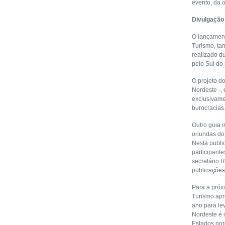
evento, da 
Divulgação 
O lançament
Turismo, ta
realizado d
pelo Sul do 
O projeto d
Nordeste -, 
exclusivame
burocracias
Outro guia 
oriundas do
Nesta publi
participant
secretário R
publicações
Para a próx
Turismo apr
ano para le
Nordeste é 
Estados nor