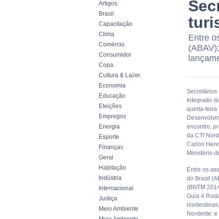
Sec
Artigos
Brasil
tur
Capacitação
Clima
Entre o
Comércio
(ABAV);
Consumidor
lançame
Copa
Cultura & Lazer
Economia
Secretários
Educação
Integrado d
Eleições
quinta-feir
Empregos
Desenvolvim
Energia
encontro, p
da CTI Nord
Esporte
Carlos Henr
Finanças
Ministério d
Geral
Habitação
Entre os as
Indústria
do Brasil (
(BNTM 2014)
Internacional
Guia 4 Roda
Justiça
nordestinas
Meio Ambiente
Nordeste; e