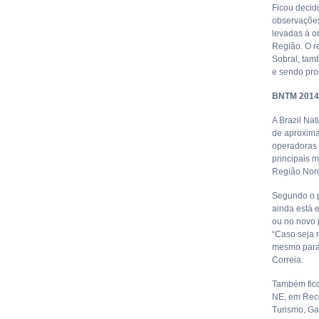
Ficou decid
observações
levadas à o
Região. O r
Sobral, tam
e sendo pro
BNTM 2014
A Brazil Nat
de aproximar
operadoras 
principais m
Região Nord
Segundo o p
ainda está 
ou no novo 
“Caso seja 
mesmo para 
Correia.
Também fico
NE, em Reci
Turismo, Ga