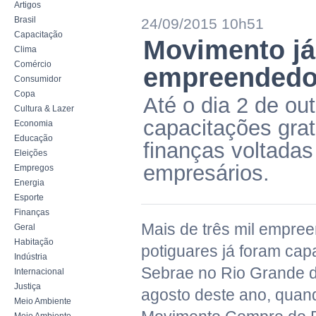
Artigos
Brasil
24/09/2015 10h51
Capacitação
Movimento já 
Clima
Comércio
empreendedor
Consumidor
Copa
Até o dia 2 de o
Cultura & Lazer
capacitações grat
Economia
Educação
finanças voltada
Eleições
empresários.
Empregos
Energia
Esporte
Finanças
Mais de três mil empre
Geral
Habitação
potiguares já foram cap
Indústria
Sebrae no Rio Grande 
Internacional
Justiça
agosto deste ano, quand
Meio Ambiente