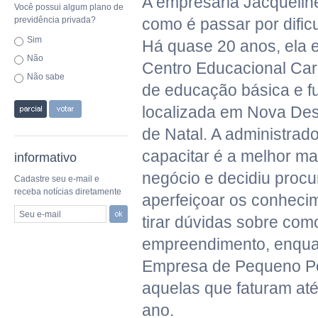
A empresária Jacquelin
Você possui algum plano de
previdência privada?
como é passar por dific
Sim
Há quase 20 anos, ela e
Não
Centro Educacional Ca
Não sabe
de educação básica e f
localizada em Nova Des
de Natal. A administrad
capacitar é a melhor ma
informativo
negócio e decidiu procu
Cadastre seu e-mail e
receba notícias diretamente
aperfeiçoar os conheci
Seu e-mail
tirar dúvidas sobre como
empreendimento, enqu
Empresa de Pequeno Po
aquelas que faturam até
ano.