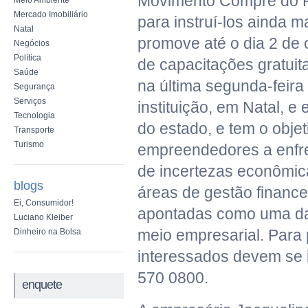
Movimento Compre do 
Meio Ambiente
Mercado Imobiliário
para instruí-los ainda m
Natal
promove até o dia 2 de 
Negócios
Política
de capacitações gratui
Saúde
na última segunda-feira
Segurança
Serviços
instituição, em Natal, e
Tecnologia
do estado, e tem o objet
Transporte
Turismo
empreendedores a enfr
de incertezas econômic
blogs
áreas de gestão finance
Ei, Consumidor!
apontadas como uma da
Luciano Kleiber
meio empresarial. Para p
Dinheiro na Bolsa
interessados devem se 
570 0800.
enquete