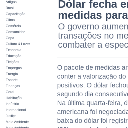
Dólar fecha 
Artigos
Brasil
medidas para 
Capacitação
Clima
O governo aument
Comércio
Consumidor
transações no me
Copa
combater a espec
Cultura & Lazer
Economia
Educação
Eleições
O pacote de medidas a
Empregos
Energia
conter a valorização do r
Esporte
positivos. O dólar fecho
Finanças
Geral
segundo dia consecutiv
Habitação
Na última quarta-feira, 
Indústria
Internacional
americana foi negociada
Justiça
baixa do dólar foi regist
Meio Ambiente