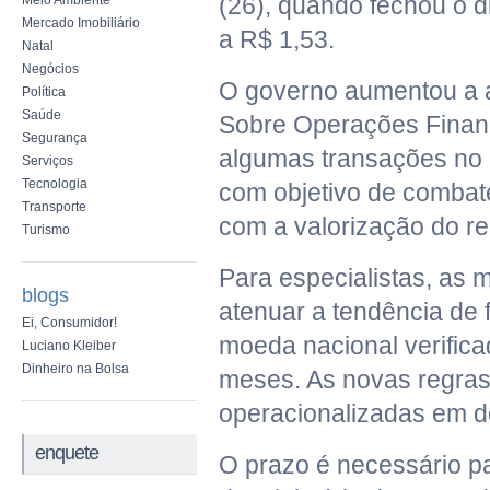
(26), quando fechou o 
Meio Ambiente
Mercado Imobiliário
a R$ 1,53.
Natal
Negócios
O governo aumentou a a
Política
Saúde
Sobre Operações Financ
Segurança
algumas transações no 
Serviços
Tecnologia
com objetivo de combat
Transporte
com a valorização do re
Turismo
Para especialistas, as
blogs
atenuar a tendência de 
Ei, Consumidor!
moeda nacional verifica
Luciano Kleiber
Dinheiro na Bolsa
meses. As novas regras
operacionalizadas em d
enquete
O prazo é necessário p