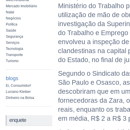
Meio Ambiente
Ministério do Trabalho 
Mercado Imobiliário
Natal
utilização de mão de ob
Negócios
investigação da Superi
Política
Saúde
do Trabalho e Emprego 
Segurança
envolveu a inspeção de 
Serviços
Tecnologia
clandestinas na capital p
Transporte
do Estado, no final de j
Turismo
Segundo o Sindicato da
blogs
São Paulo e Osasco, as
Ei, Consumidor!
descobriram que em uma
Luciano Kleiber
Dinheiro na Bolsa
fornecedoras da Zara, 
reais, enquanto os trab
em média, R$ 2 a R$ 3 p
enquete