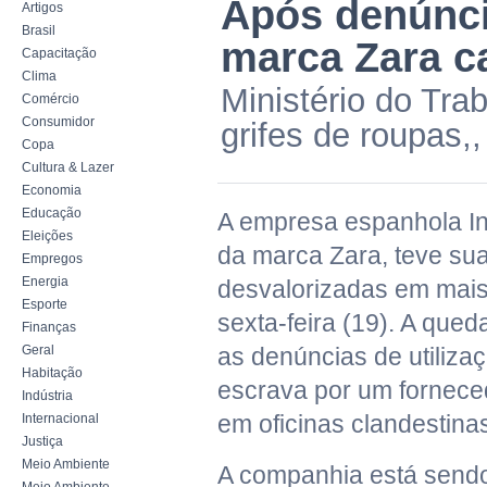
Após denúnci
Artigos
Brasil
marca Zara 
Capacitação
Clima
Ministério do Trab
Comércio
Consumidor
grifes de roupas,
Copa
Cultura & Lazer
Economia
Educação
A empresa espanhola Ind
Eleições
da marca Zara, teve su
Empregos
Energia
desvalorizadas em mai
Esporte
sexta-feira (19). A que
Finanças
Geral
as denúncias de utiliza
Habitação
escrava por um fornece
Indústria
em oficinas clandestina
Internacional
Justiça
Meio Ambiente
A companhia está sendo