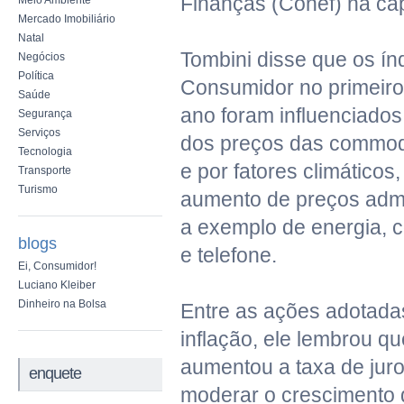
Finanças (Conef) na cap
Meio Ambiente
Mercado Imobiliário
Natal
Tombini disse que os ín
Negócios
Política
Consumidor no primeiro
Saúde
ano foram influenciados
Segurança
Serviços
dos preços das commodi
Tecnologia
e por fatores climáticos,
Transporte
Turismo
aumento de preços admi
a exemplo de energia, 
blogs
e telefone.
Ei, Consumidor!
Luciano Kleiber
Dinheiro na Bolsa
Entre as ações adotada
inflação, ele lembrou q
aumentou a taxa de juro
enquete
moderar o crescimento