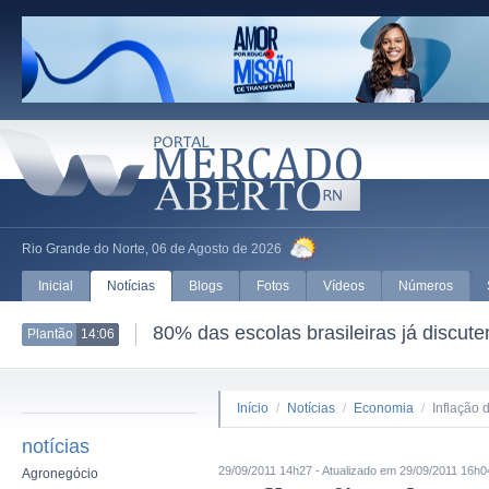
Rio Grande do Norte, 06 de Agosto de 2026
Inicial
Notícias
Blogs
Fotos
Vídeos
Números
80% das escolas brasileiras já discut
Plantão
14:06
Início
/
Notícias
/
Economia
/
Inflação
notícias
29/09/2011 14h27 - Atualizado em 29/09/2011 16h0
Agronegócio