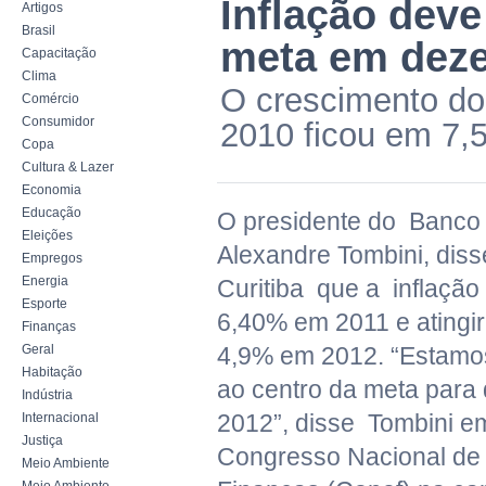
Inflação deve
Artigos
Brasil
meta em dez
Capacitação
Clima
O crescimento do
Comércio
Consumidor
2010 ficou em 7,
Copa
Cultura & Lazer
Economia
Educação
O presidente do Banco 
Eleições
Alexandre Tombini, diss
Empregos
Energia
Curitiba que a inflação 
Esporte
6,40% em 2011 e atingir
Finanças
Geral
4,9% em 2012. “Estamo
Habitação
ao centro da meta para
Indústria
2012”, disse Tombini e
Internacional
Justiça
Congresso Nacional de 
Meio Ambiente