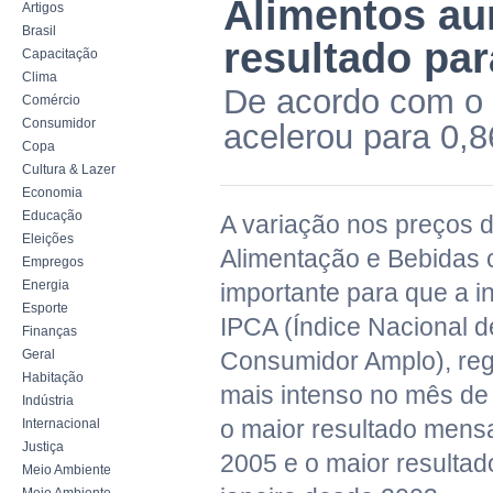
Alimentos au
Artigos
Brasil
resultado par
Capacitação
Clima
De acordo com o 
Comércio
Consumidor
acelerou para 0,
Copa
Cultura & Lazer
Economia
Educação
A variação nos preços 
Eleições
Alimentação e Bebidas c
Empregos
Energia
importante para que a i
Esporte
IPCA (Índice Nacional 
Finanças
Geral
Consumidor Amplo), reg
Habitação
mais intenso no mês de 
Indústria
o maior resultado mensa
Internacional
Justiça
2005 e o maior resulta
Meio Ambiente