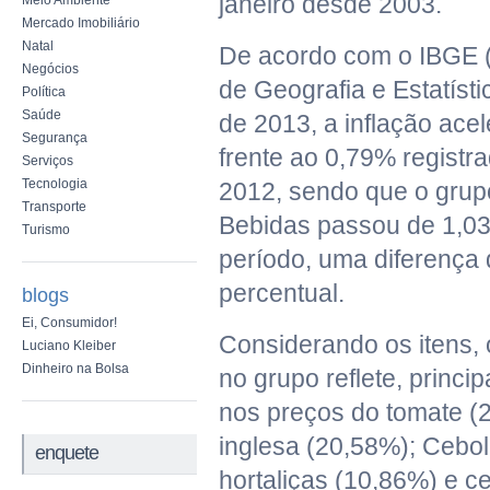
janeiro desde 2003.
Meio Ambiente
Mercado Imobiliário
Natal
De acordo com o IBGE (In
Negócios
de Geografia e Estatísti
Política
Saúde
de 2013, a inflação ace
Segurança
frente ao 0,79% regist
Serviços
Tecnologia
2012, sendo que o grup
Transporte
Bebidas passou de 1,0
Turismo
período, uma diferença 
percentual.
blogs
Ei, Consumidor!
Considerando os itens, 
Luciano Kleiber
Dinheiro na Bolsa
no grupo reflete, princ
nos preços do tomate (2
inglesa (20,58%); Cebol
enquete
hortaliças (10,86%) e c