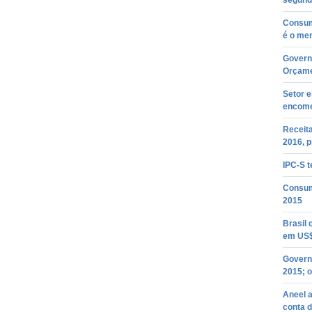
segund
Consum
é o men
Governo
Orçame
Setor e
encome
Receit
2016, 
IPC-S 
Consumo
2015
Brasil
em US$
Governo
2015; o
Aneel a
conta d