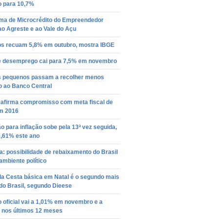
o para 10,7%
ma de Microcrédito do Empreendedor
o Agreste e ao Vale do Açu
os recuam 5,8% em outubro, mostra IBGE
e desemprego cai para 7,5% em novembro
 pequenos passam a recolher menos
o ao Banco Central
eafirma compromisso com meta fiscal de
m 2016
o para inflação sobe pela 13ª vez seguida,
0,61% este ano
: possibilidade de rebaixamento do Brasil
 ambiente político
da Cesta básica em Natal é o segundo mais
do Brasil, segundo Dieese
o oficial vai a 1,01% em novembro e a
 nos últimos 12 meses