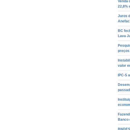
Venda d
22,8% 
Juros d
Anefac
BC fech
Lava J
Pesqui
preços 
Instabi
valor 
IPC-S 
Desemp
passad
Institu
econom
Fazenda
Banco 
BNDES 