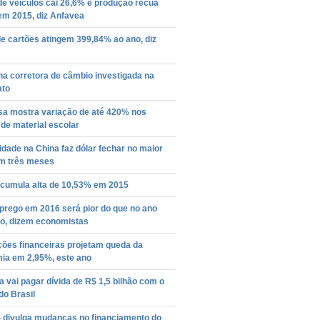
e veículos cai 26,6% e produção recua
em 2015, diz Anfavea
e cartões atingem 399,84% ao ano, diz
a corretora de câmbio investigada na
ato
sa mostra variação de até 420% nos
de material escolar
lidade na China faz dólar fechar no maior
em três meses
acumula alta de 10,53% em 2015
rego em 2016 será pior do que no ano
o, dizem economistas
ições financeiras projetam queda da
ia em 2,95%, este ano
 vai pagar dívida de R$ 1,5 bilhão com o
do Brasil
divulga mudanças no financiamento do