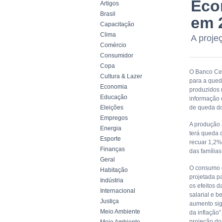
Eco
Artigos
Brasil
em 2
Capacitação
Clima
A proje
Comércio
Consumidor
Copa
O Banco Cen
Cultura & Lazer
para a qued
Economia
produzidos 
Educação
informação é
Eleições
de queda do
Empregos
A produção 
Energia
terá queda 
Esporte
recuar 1,2%
Finanças
das famílias
Geral
O consumo d
Habitação
projetada p
Indústria
os efeitos 
Internacional
salarial e b
Justiça
aumento sign
Meio Ambiente
da inflação”
projeção do