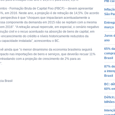
PIB cai
entos - Formação Bruta de Capital Fixo (FBCF) – devem apresentar
Inflaçã
5%, em 2016. Neste ano, a projeção é de retração de 14,5%. De acordo
São Pa
 perspectiva é que “choques que impactaram acentuadamente a
essa componente da demanda em 2015 não se repitam com a mesma
Entrega
 em 2016”. “A retração anual repercute, em especial, o cenário negativo
março
trução civil e o recuo acentuado na absorção de bens de capital, em
Juros 
 encarecimento do crédito e níveis historicamente reduzidos da
ano
da capacidade instalada”, acrescentou o BC.
65% da
vê ainda que “o menor dinamismo da economia brasileira seguirá
compra 
pacto nas importações de bens e serviços, que deverão recuar 11%
Brasil
ntrastando com a projeção de crescimento de 2% para as
”.
87% do
a inten
Brasil
ia Brasil
BC: déf
60% em
Déficit
bilhões
Intenç