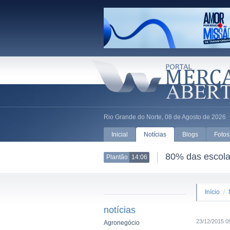
Rio Grande do Norte, 08 de Agosto de 2026
Inicial
Notícias
Blogs
Fotos
80% das escolas
Plantão
14:06
Início
/
notícias
23/12/2015 0
Agronegócio