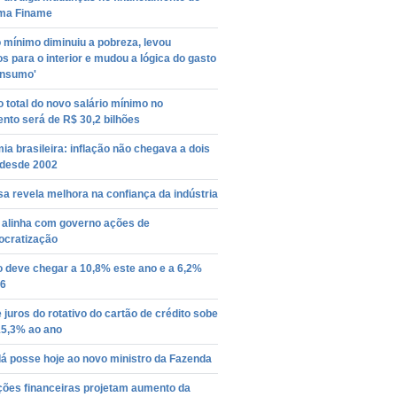
ma Finame
o mínimo diminuiu a pobreza, levou
s para o interior e mudou a lógica do gasto
onsumo'
 total do novo salário mínimo no
nto será de R$ 30,2 bilhões
a brasileira: inflação não chegava a dois
 desde 2002
a revela melhora na confiança da indústria
 alinha com governo ações de
ocratização
o deve chegar a 10,8% este ano e a 6,2%
6
 juros do rotativo do cartão de crédito sobe
15,3% ao ano
á posse hoje ao novo ministro da Fazenda
ições financeiras projetam aumento da