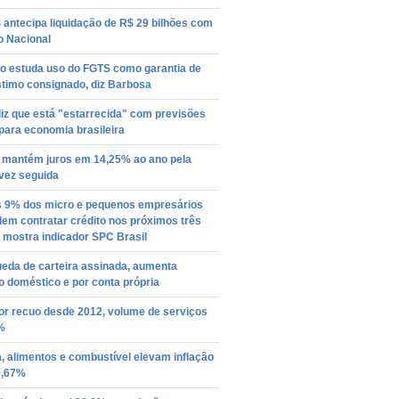
antecipa liquidação de R$ 29 bilhões com
o Nacional
o estuda uso do FGTS como garantia de
timo consignado, diz Barbosa
iz que está "estarrecida" com previsões
para economia brasileira
mantém juros em 14,25% ao ano pela
vez seguida
 9% dos micro e pequenos empresários
em contratar crédito nos próximos três
 mostra indicador SPC Brasil
eda de carteira assinada, aumenta
o doméstico e por conta própria
or recuo desde 2012, volume de serviços
%
, alimentos e combustível elevam inflação
0,67%