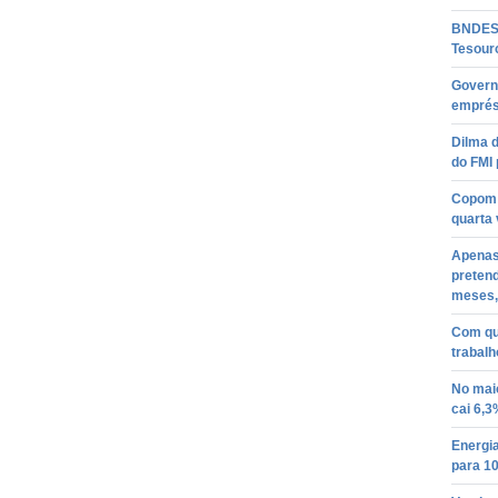
BNDES 
Tesour
Govern
emprés
Dilma d
do FMI 
Copom 
quarta 
Apenas
pretend
meses,
Com qu
trabalh
No mai
cai 6,3
Energia
para 1