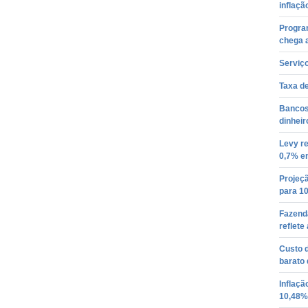
inflaçã
Progra
chega a
Serviç
Taxa d
Bancos
dinheir
Levy r
0,7% e
Projeçã
para 1
Fazenda
reflete
Custo 
barato 
Inflaçã
10,48%