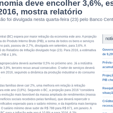
nomia deve encolher 3,6%, es
016, mostra relatório
ção foi divulgada nesta quarta-feira (23) pelo Banco Cent
tral (BC) espera por maior retração da economia este ano. A projeção
notí
a do Produto Interno Bruto (PIB), a soma de todos os bens e serviços
no país, passou de 2,7%, divulgada em setembro, para 3,6%. A
Governo
 do Relatório de Inflação divulgado hoje (23). Para 2016, a estimativa
de 9,2
 PIB é 1,9%.
Prévia 
agropecuária deverá aumentar 0,5% no próximo ano. Já a indústria
acumul
de 3,9%, terceiro recuo anual consecutivo. O setor de serviços deverá
 em 2016, seguindo a dinâmica da produção industrial e do consumo
Projeçã
.
PIB ch
as famílias deve cair 2%, uma melhora em relação à retração
Reequil
ara este ano (3,8%). Segundo o BC, a projeção para 2016 “considera
situaçã
da evolução mais favorável da massa ampliada de rendimentos (massa
enefícios sociais recebidos pelas famílias), que deverá repercutir o
Crédito
ificativo esperado para o salário mínimo, e da trajetória mais benigna
recess
. O salário mínimo deve subir de R$ 788 para R$ 871, em janeiro. A
 BC para a inflação este ano é 10,8% e para 2016, 6,2%.