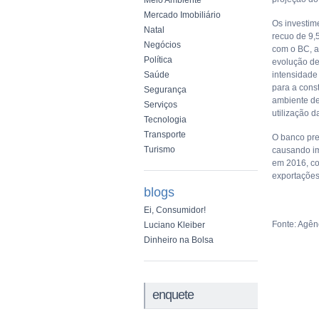
Meio Ambiente
Mercado Imobiliário
Os investim
Natal
recuo de 9,
Negócios
com o BC, a
Política
evolução d
Saúde
intensidade
para a cons
Segurança
ambiente de
Serviços
utilização 
Tecnologia
Transporte
O banco pre
Turismo
causando im
em 2016, co
exportações
blogs
Ei, Consumidor!
Fonte: Agênc
Luciano Kleiber
Dinheiro na Bolsa
enquete