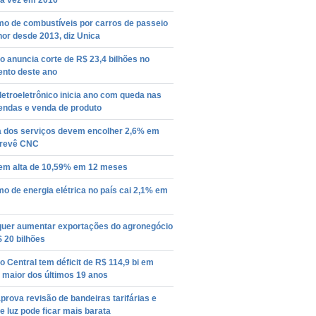
a vez em 2016
o de combustíveis por carros de passeio
or desde 2013, diz Unica
 anuncia corte de R$ 23,4 bilhões no
nto deste ano
letroeletrônico inicia ano com queda nas
ndas e venda de produto
a dos serviços devem encolher 2,6% em
prevê CNC
tem alta de 10,59% em 12 meses
 de energia elétrica no país cai 2,1% em
 quer aumentar exportações do agronegócio
 20 bilhões
 Central tem déficit de R$ 114,9 bi em
 maior dos últimos 19 anos
prova revisão de bandeiras tarifárias e
e luz pode ficar mais barata