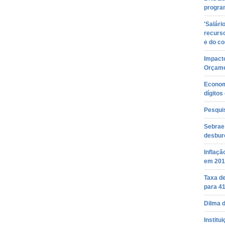
progra
'Salári
recurso
e do c
Impacto
Orçame
Economi
dígitos
Pesquis
Sebrae
desbur
Inflaçã
em 201
Taxa de
para 4
Dilma d
Institu