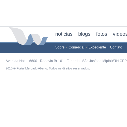
noticias
blogs
fotos
vídeo
Sobre
Comercial
Expediente
Contato
Avenida Natal, 6600 - Rodovia Br 101 - Taborda | São José de Mipibú/RN CEP 
2010 ® Portal Mercado Aberto. Todos os direitos reservados.