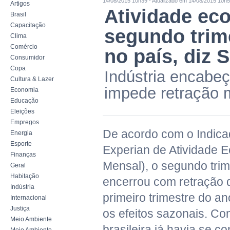
14/08/2015 10h39 - Atualizado em 14/08/2015 10h
Artigos
Atividade ec
Brasil
Capacitação
segundo trime
Clima
Comércio
no país, diz 
Consumidor
Copa
Indústria encabeç
Cultura & Lazer
impede retração 
Economia
Educação
Eleições
Empregos
De acordo com o Indica
Energia
Esporte
Experian de Atividade 
Finanças
Mensal), o segundo tri
Geral
Habitação
encerrou com retração 
Indústria
primeiro trimestre do a
Internacional
Justiça
os efeitos sazonais. C
Meio Ambiente
brasileira já havia se c