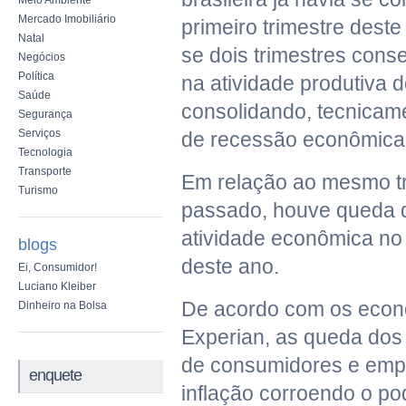
Meio Ambiente
Mercado Imobiliário
primeiro trimestre dest
Natal
se dois trimestres cons
Negócios
Política
na atividade produtiva d
Saúde
consolidando, tecnicam
Segurança
Serviços
de recessão econômica
Tecnologia
Transporte
Em relação ao mesmo tr
Turismo
passado, houve queda 
atividade econômica no
blogs
deste ano.
Ei, Consumidor!
Luciano Kleiber
De acordo com os econ
Dinheiro na Bolsa
Experian, as queda dos 
de consumidores e empr
enquete
inflação corroendo o p