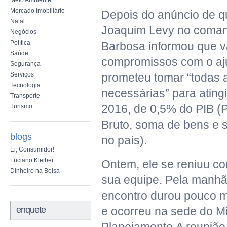
Meio Ambiente
Mercado Imobiliário
Depois do anúncio de qu
Natal
Joaquim Levy no coman
Negócios
Política
Barbosa informou que v
Saúde
compromissos com o ajus
Segurança
Serviços
prometeu tomar “todas 
Tecnologia
necessárias” para atingi
Transporte
2016, de 0,5% do PIB (P
Turismo
Bruto, soma de bens e 
blogs
no país).
Ei, Consumidor!
Luciano Kleiber
Ontem, ele se reniuu co
Dinheiro na Bolsa
sua equipe. Pela manhã,
encontro durou pouco m
enquete
e ocorreu na sede do Mi