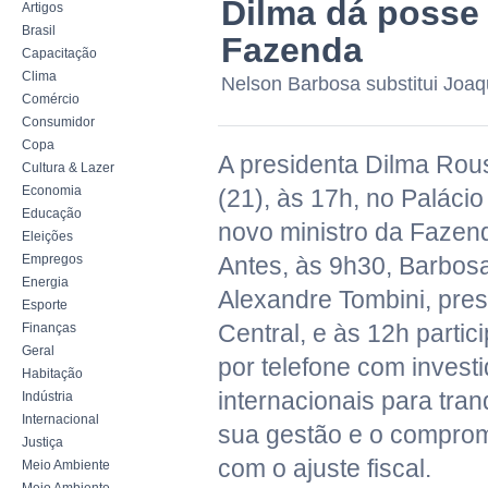
Dilma dá posse 
Artigos
Brasil
Fazenda
Capacitação
Clima
Nelson Barbosa substitui Joa
Comércio
Consumidor
Copa
A presidenta Dilma Rou
Cultura & Lazer
Economia
(21), às 17h, no Palácio
Educação
novo ministro da Fazen
Eleições
Empregos
Antes, às 9h30, Barbos
Energia
Alexandre Tombini, pre
Esporte
Central, e às 12h partic
Finanças
Geral
por telefone com invest
Habitação
internacionais para tran
Indústria
Internacional
sua gestão e o compro
Justiça
com o ajuste fiscal.
Meio Ambiente