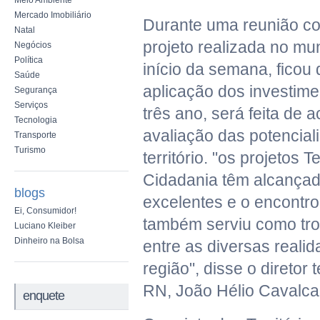
Meio Ambiente
Mercado Imobiliário
Durante uma reunião co
Natal
projeto realizada no mu
Negócios
Política
início da semana, ficou 
Saúde
aplicação dos investim
Segurança
Serviços
três ano, será feita de 
Tecnologia
avaliação das potencia
Transporte
Turismo
território. "os projetos T
Cidadania têm alcançad
blogs
excelentes e o encontro
Ei, Consumidor!
também serviu como tro
Luciano Kleiber
Dinheiro na Bolsa
entre as diversas reali
região", disse o diretor
RN, João Hélio Cavalcan
enquete