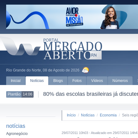
Rio Grande do Norte, 08 de Agosto de 2026
Inicial
Notícias
Blogs
Fotos
Vídeos
Números
 saúde mental
CNI vai inte
Plantão
13:59
Início
/
Notícias
/
Economia
/
Seis regi
notícias
29/07/2011 10h03 - Atualizado em 29/07/2011 14h4
Agronegócio