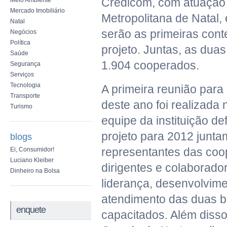
Credicom, com atuação 
Meio Ambiente
Mercado Imobiliário
Metropolitana de Natal,
Natal
serão as primeiras con
Negócios
Política
projeto. Juntas, as dua
Saúde
1.904 cooperados.
Segurança
Serviços
Tecnologia
A primeira reunião para 
Transporte
deste ano foi realizada
Turismo
equipe da instituição def
projeto para 2012 junt
blogs
representantes das coo
Ei, Consumidor!
Luciano Kleiber
dirigentes e colaborado
Dinheiro na Bolsa
liderança, desenvolvim
atendimento das duas b
enquete
capacitados. Além disso