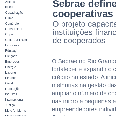
Sebrae defin
Artigos
Brasil
cooperativas 
Capacitação
Clima
O projeto capacit
Comércio
Consumidor
instituições fina
Copa
de cooperados
Cultura & Lazer
Economia
Educação
Eleições
O Sebrae no Rio Grande
Empregos
Energia
fortalecer e expandir o
Esporte
crédito no estado. A ini
Finanças
Geral
melhorias na gestão das
Habitação
ampliar o número de co
Indústria
Internacional
nas micro e pequenas 
Justiça
empreendedores individu
Meio Ambiente