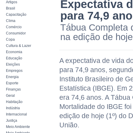
Expectativa d
Artigos
Brasil
para 74,9 an
Capacitação
Clima
Tábua Completa d
Comércio
Consumidor
na edição de hoje 
Copa
Cultura & Lazer
Economia
Educação
A expectativa de vida do
Eleições
para 74,9 anos, segund
Empregos
Energia
Instituto Brasileiro de G
Esporte
Estatística (IBGE). Em 
Finanças
Geral
era 74,6 anos. A Tábua
Habitação
Mortalidade do IBGE foi
Indústria
edição de hoje (1º) do Di
Internacional
Justiça
União.
Meio Ambiente