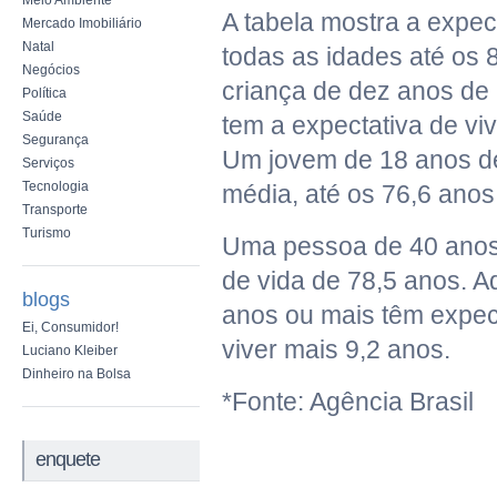
Meio Ambiente
A tabela mostra a expec
Mercado Imobiliário
Natal
todas as idades até os
Negócios
criança de dez anos de 
Política
Saúde
tem a expectativa de viv
Segurança
Um jovem de 18 anos de
Serviços
Tecnologia
média, até os 76,6 anos
Transporte
Turismo
Uma pessoa de 40 anos 
de vida de 78,5 anos. A
blogs
anos ou mais têm expec
Ei, Consumidor!
viver mais 9,2 anos.
Luciano Kleiber
Dinheiro na Bolsa
*Fonte: Agência Brasil
enquete