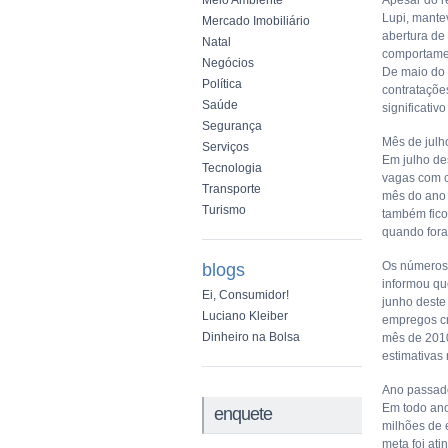
Meio Ambiente
Apesar do r
Lupi, mante
Mercado Imobiliário
abertura de
Natal
comportamen
Negócios
De maio do 
Política
contrataçõe
Saúde
significati
Segurança
Mês de julh
Serviços
Em julho de
Tecnologia
vagas com c
Transporte
mês do ano 
Turismo
também fico
quando fora
Os números 
blogs
informou qu
Ei, Consumidor!
junho deste
Luciano Kleiber
empregos cr
Dinheiro na Bolsa
mês de 2010
estimativas
Ano passado
Em todo ano
enquete
milhões de 
meta foi at