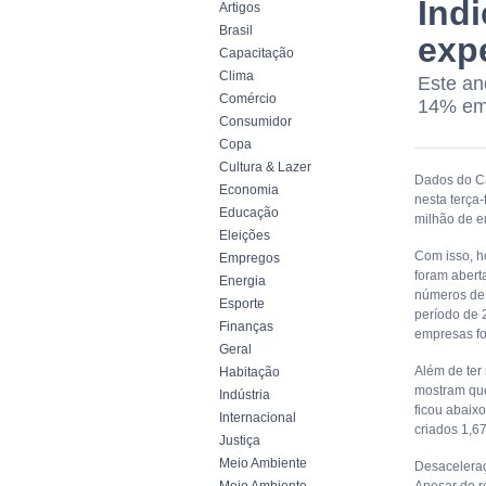
Índ
Artigos
Brasil
exp
Capacitação
Clima
Este an
Comércio
14% em 
Consumidor
Copa
Cultura & Lazer
Dados do C
Economia
nesta terça-
Educação
milhão de e
Eleições
Com isso, 
Empregos
foram abert
Energia
números de 
Esporte
período de 
Finanças
empresas fo
Geral
Além de ter
Habitação
mostram que
Indústria
ficou abaix
Internacional
criados 1,6
Justiça
Meio Ambiente
Desacelera