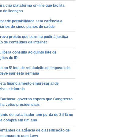
ura cria plataforma on-line que facilita
o de licenças
ncede portabilidade sem carência a
iários de cinco planos de saúde
ova projeto que permite pedir à justiça
o de conteúdos da internet
 libera consulta ao quinto lote de
ições do IR
a ao 5º lote de restituição de Imposto de
deve sair esta semana
eta financiamento empresarial de
has eleitorais
 Barbosa: governo espera que Congresso
ha vetos presidenciais
ento do trabalhador tem perda de 3,5% no
de compra em um ano
ntantes da agência de classificação de
têm encontro com Levy