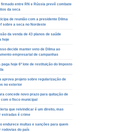
 firmado entre RN e Rússia prevê combate
itos da seca
icipa de reunião com a presidente Dilma
f sobre a seca no Nordeste
são da venda de 43 planos de saúde
 hoje
sso decide manter veto de Dilma ao
iamento empresarial de campanhas
 paga hoje 6º lote de restituição do Imposto
da
 aprova projeto sobre regularização de
s no exterior
ura concede novo prazo para quitação de
 com o fisco municipal
lerta que reivindicar é um direito, mas
r estradas é crime
o endurece multas e sanções para quem
r rodovias do país