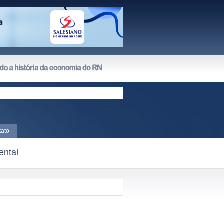
tato
ental