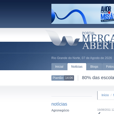
Rio Grande do Norte, 07 de Agosto de 2026
Inicial
Notícias
Blogs
Fotos
80% das escolas
Plantão
14:06
Início
/
notícias
16/08/2011 1
Agronegócio