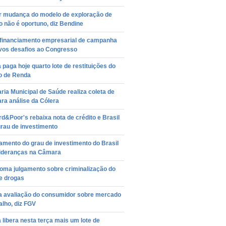
ir mudança do modelo de exploração de
o não é oportuno, diz Bendine
 financiamento empresarial de campanha
ovos desafios ao Congresso
 paga hoje quarto lote de restituições do
o de Renda
ria Municipal de Saúde realiza coleta de
ra análise da Cólera
d&Poor's rebaixa nota de crédito e Brasil
rau de investimento
amento do grau de investimento do Brasil
 lideranças na Câmara
toma julgamento sobre criminalização do
e drogas
a avaliação do consumidor sobre mercado
alho, diz FGV
 libera nesta terça mais um lote de