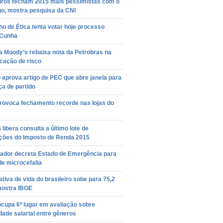
eiros fecham 2015 mais pessimistas com o
o, mostra pesquisa da CNI
o de Ética tenta votar hoje processo
 Cunha
a Moody’s rebaixa nota da Petrobras na
icação de risco
aprova artigo de PEC que abre janela para
a de partido
provoca fechamento recorde nas lojas do
 libera consulta a último lote de
ições do Imposto de Renda 2015
ador decreta Estado de Emergência para
e microcefalia
tiva de vida do brasileiro sobe para 75,2
mostra IBGE
ocupa 6º lugar em avaliação sobre
dade salarial entre gêneros