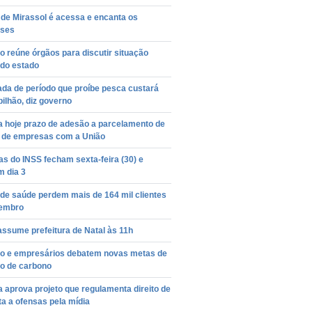
de Mirassol é acessa e encanta os
nses
 reúne órgãos para discutir situação
 do estado
da de período que proíbe pesca custará
bilhão, diz governo
a hoje prazo de adesão a parcelamento de
s de empresas com a União
s do INSS fecham sexta-feira (30) e
m dia 3
de saúde perdem mais de 164 mil clientes
embro
ssume prefeitura de Natal às 11h
o e empresários debatem novas metas de
o de carbono
aprova projeto que regulamenta direito de
a a ofensas pela mídia