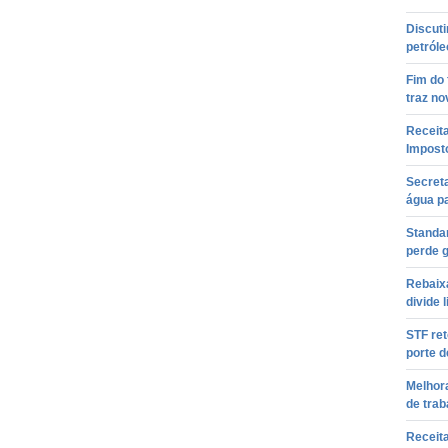
Discut
petróle
Fim do
traz n
Receita
Impost
Secreta
água pa
Standar
perde g
Rebaix
divide
STF re
porte d
Melhor
de trab
Receita