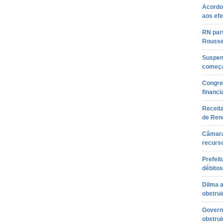
Acordo
aos efe
RN part
Rousse
Suspen
começa
Congre
financ
Receita
de Ren
Câmara
recurso
Prefeit
débitos
Dilma a
obstrui
Govern
obstrui