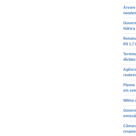
Árvore 
natale
Governo
hídrica
Retoma
R$ 1,7 
Termin
dívida
Agência
reabre
Planos 
em set
Wilma a
Govern
emissã
Câmara 
respost