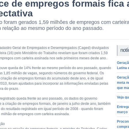
ice de empregos formais fica 
ectativa
o foram gerados 1,59 milhões de empregos com carteir
relação ao mesmo período do ano passado.
adastro Geral de Empregados e Desempregados (Caged) divulgados
notí
feira (16) pelo Ministério do Trabalho revelam que foram criados 1,59
mpregos com carteira assinada nos sete primeiros meses deste ano.
Geraçã
houve queda de 14% frente ao mesmo período do ano passado, quando
Latina 
as 1,85 milhão de vagas, segundo números do governo federal. Os
Geraçã
criação de empregos formais do acumulado deste ano, e de igual
meta no
2010, foram ajustados para incorporar as informações enviadas pelas
que ma
ra do prazo.
Veja qu
 registrado queda frente ao ano passado, os dados do governo
 a criação de empregos formais, de janeiro a julho deste ano, também
Entrega
o do resultado registrado em igual período de 2008 - quando foram
março
7 milhão de empregos com carteira assinada.
Procon 
ção
compra 