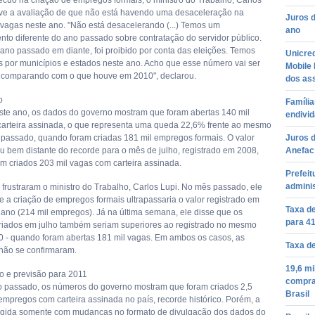
ecuo na criação de empregos formais, o ministro do Trabalho, Carlos
ve a avaliação de que não está havendo uma desaceleração na
Juros 
 vagas neste ano. "Não está desacelerando (...) Temos um
ano
to diferente do ano passado sobre contratação do servidor público.
ano passado em diante, foi proibido por conta das eleições. Temos
Unicre
s por municípios e estados neste ano. Acho que esse número vai ser
Mobile
vo comparando com o que houve em 2010", declarou.
dos as
o
Famíli
ste ano, os dados do governo mostram que foram abertas 140 mil
endivi
arteira assinada, o que representa uma queda 22,6% frente ao mesmo
passado, quando foram criadas 181 mil empregos formais. O valor
Juros d
u bem distante do recorde para o mês de julho, registrado em 2008,
Anefac
m criados 203 mil vagas com carteira assinada.
Prefeit
admini
frustraram o ministro do Trabalho, Carlos Lupi. No mês passado, ele
e a criação de empregos formais ultrapassaria o valor registrado em
Taxa de
 ano (214 mil empregos). Já na última semana, ele disse que os
para 4
iados em julho também seriam superiores ao registrado no mesmo
 - quando foram abertas 181 mil vagas. Em ambos os casos, as
Taxa d
 não se confirmaram.
19,6 m
 e previsão para 2011
compras
 passado, os números do governo mostram que foram criados 2,5
Brasil
empregos com carteira assinada no país, recorde histórico. Porém, a
ingida somente com mudanças no formato de divulgação dos dados do