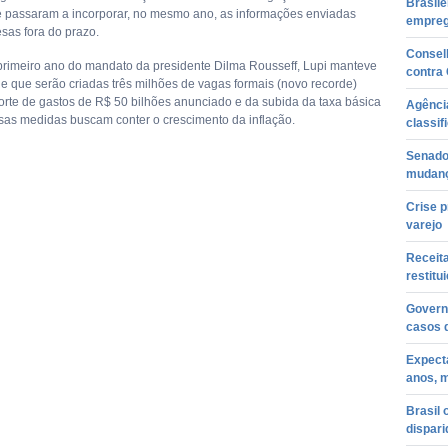
Brasil
 passaram a incorporar, no mesmo ano, as informações enviadas
empreg
sas fora do prazo.
Conselh
primeiro ano do mandato da presidente Dilma Rousseff, Lupi manteve
contra
de que serão criadas três milhões de vagas formais (novo recorde)
orte de gastos de R$ 50 bilhões anunciado e da subida da taxa básica
Agênci
ssas medidas buscam conter o crescimento da inflação.
classif
Senado 
mudanç
Crise 
varejo
Receita
restitu
Govern
casos d
Expecta
anos, 
Brasil 
dispari