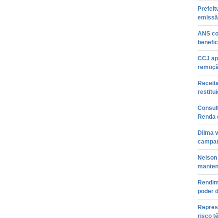
Prefeit
emissã
ANS co
benefic
CCJ apr
remoçã
Receita
restitu
Consult
Renda 
Dilma v
campan
Nelson
manten
Rendim
poder 
Represe
risco 