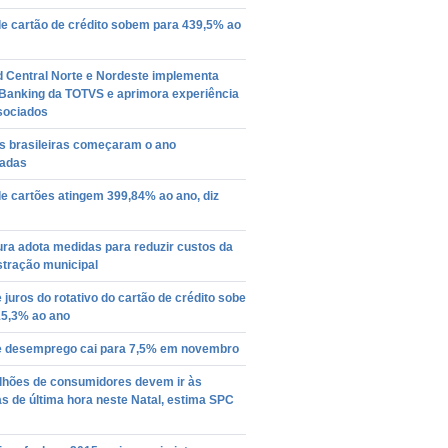
de cartão de crédito sobem para 439,5% ao
d Central Norte e Nordeste implementa
 Banking da TOTVS e aprimora experiência
sociados
as brasileiras começaram o ano
dadas
e cartões atingem 399,84% ao ano, diz
ura adota medidas para reduzir custos da
stração municipal
 juros do rotativo do cartão de crédito sobe
15,3% ao ano
e desemprego cai para 7,5% em novembro
ilhões de consumidores devem ir às
 de última hora neste Natal, estima SPC