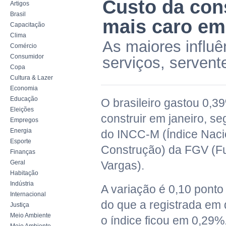
Custo da cons
Artigos
Brasil
mais caro em
Capacitação
Clima
As maiores influê
Comércio
Consumidor
serviços, servente
Copa
Cultura & Lazer
Economia
Educação
O brasileiro gastou 0,3
Eleições
construir em janeiro, s
Empregos
Energia
do INCC-M (Índice Naci
Esporte
Construção) da FGV (F
Finanças
Geral
Vargas).
Habitação
Indústria
A variação é 0,10 ponto
Internacional
do que a registrada em
Justiça
Meio Ambiente
o índice ficou em 0,29%