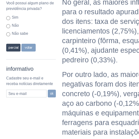
No geral, as maiores inf
Você possui algum plano de
previdência privada?
para o resultado apurad
Sim
dos itens: taxa de servi
Não
licenciamentos (2,75%),
Não sabe
carpinteiro (fôrma, esqu
(0,41%), ajudante espec
pedreiro (0,33%).
informativo
Por outro lado, as maior
Cadastre seu e-mail e
negativas foram dos it
receba notícias diretamente
concreto (-0,19%), ver
Seu e-mail
aço ao carbono (-0,12%)
máquinas e equipamento
ferragens para esquadri
materiais para instalaçõ