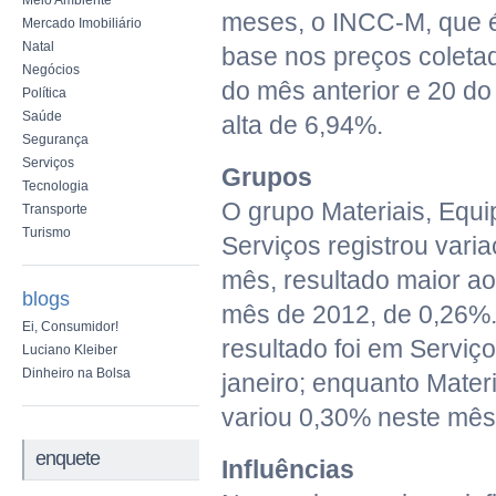
Meio Ambiente
meses, o INCC-M, que 
Mercado Imobiliário
Natal
base nos preços coletad
Negócios
do mês anterior e 20 do
Política
Saúde
alta de 6,94%.
Segurança
Serviços
Grupos
Tecnologia
O grupo Materiais, Equ
Transporte
Turismo
Serviços registrou vari
mês, resultado maior ao
blogs
mês de 2012, de 0,26%.
Ei, Consumidor!
resultado foi em Serviç
Luciano Kleiber
Dinheiro na Bolsa
janeiro; enquanto Mater
variou 0,30% neste mês
enquete
Influências