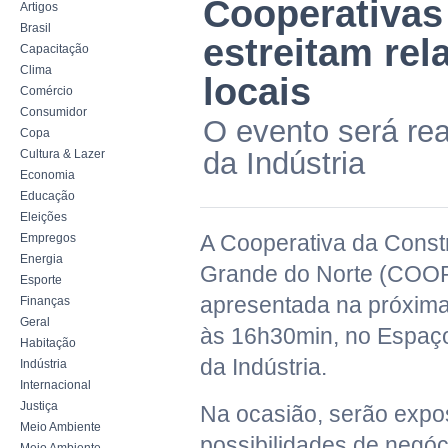
Cooperativas 
Artigos
Brasil
estreitam re
Capacitação
Clima
locais
Comércio
Consumidor
O evento será re
Copa
da Indústria
Cultura & Lazer
Economia
Educação
Eleições
A Cooperativa da Constr
Empregos
Energia
Grande do Norte (CO
Esporte
apresentada na próxima 
Finanças
Geral
às 16h30min, no Espaço
Habitação
da Indústria.
Indústria
Internacional
Justiça
Na ocasião, serão expo
Meio Ambiente
possibilidades de negóc