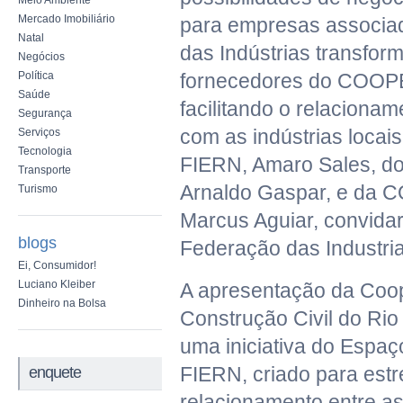
Meio Ambiente
Mercado Imobiliário
para empresas associad
Natal
das Indústrias transfo
Negócios
Política
fornecedores do COO
Saúde
facilitando o relaciona
Segurança
com as indústrias locai
Serviços
Tecnologia
FIERN, Amaro Sales, 
Transporte
Arnaldo Gaspar, e da
Turismo
Marcus Aguiar, convidar
blogs
Federação das Industria
Ei, Consumidor!
Luciano Kleiber
A apresentação da Coop
Dinheiro na Bolsa
Construção Civil do Rio
uma iniciativa do Espaç
FIERN, criado para estre
enquete
relacionamento entre as 