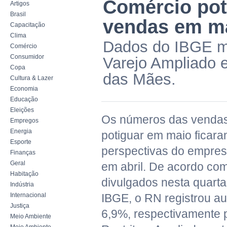
Comércio pot
Artigos
Brasil
vendas em m
Capacitação
Clima
Dados do IBGE m
Comércio
Consumidor
Varejo Ampliado 
Copa
das Mães.
Cultura & Lazer
Economia
Educação
Eleições
Os números das vendas
Empregos
Energia
potiguar em maio ficar
Esporte
perspectivas do empres
Finanças
Geral
em abril. De acordo co
Habitação
divulgados nesta quarta-
Indústria
Internacional
IBGE, o RN registrou a
Justiça
6,9%, respectivamente 
Meio Ambiente