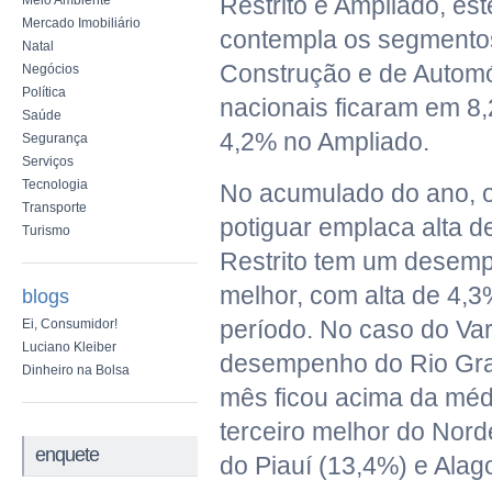
Restrito e Ampliado, est
Meio Ambiente
Mercado Imobiliário
contempla os segmentos
Natal
Construção e de Automó
Negócios
Política
nacionais ficaram em 8,
Saúde
4,2% no Ampliado.
Segurança
Serviços
Tecnologia
No acumulado do ano, o
Transporte
potiguar emplaca alta d
Turismo
Restrito tem um desem
melhor, com alta de 4
blogs
período. No caso do Var
Ei, Consumidor!
Luciano Kleiber
desempenho do Rio Gra
Dinheiro na Bolsa
mês ficou acima da médi
terceiro melhor do Nord
enquete
do Piauí (13,4%) e Alag