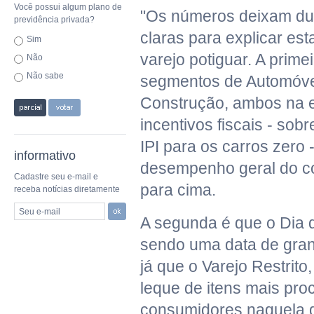
Você possui algum plano de
"Os números deixam du
previdência privada?
claras para explicar es
Sim
varejo potiguar. A prime
Não
Não sabe
segmentos de Automóvei
Construção, ambos na e
incentivos fiscais - sob
IPI para os carros zero
informativo
desempenho geral do co
Cadastre seu e-mail e
para cima.
receba notícias diretamente
Seu e-mail
A segunda é que o Dia 
sendo uma data de gran
já que o Varejo Restrito
leque de itens mais pro
consumidores naquela 