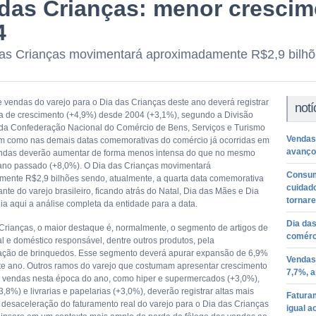
 das Crianças: menor cresci
4
as Crianças movimentará aproximadamente R$2,9 bilh
 vendas do varejo para o Dia das Crianças deste ano deverá registrar
notí
a de crescimento (+4,9%) desde 2004 (+3,1%), segundo a Divisão
a Confederação Nacional do Comércio de Bens, Serviços e Turismo
Vendas
m como nas demais datas comemorativas do comércio já ocorridas em
avanço
endas deverão aumentar de forma menos intensa do que no mesmo
ano passado (+8,0%). O Dia das Crianças movimentará
Consum
ente R$2,9 bilhões sendo, atualmente, a quarta data comemorativa
cuidad
nte do varejo brasileiro, ficando atrás do Natal, Dia das Mães e Dia
tornare
ia aqui a análise completa da entidade para a data.
Dia das
Crianças, o maior destaque é, normalmente, o segmento de artigos de
comérc
l e doméstico responsável, dentre outros produtos, pela
ação de brinquedos. Esse segmento deverá apurar expansão de 6,9%
Vendas
te ano. Outros ramos do varejo que costumam apresentar crescimento
7,7%, 
 vendas nesta época do ano, como hiper e supermercados (+3,0%),
3,8%) e livrarias e papelarias (+3,0%), deverão registrar altas mais
Fatura
 desaceleração do faturamento real do varejo para o Dia das Crianças
igual a