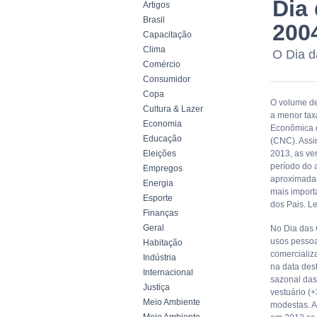
Dia
Artigos
Brasil
200
Capacitação
Clima
O Dia d
Comércio
Consumidor
Copa
O volume de
Cultura & Lazer
a menor tax
Economia
Econômica d
Educação
(CNC). Assi
Eleições
2013, as v
período do 
Empregos
aproximadam
Energia
mais importa
Esporte
dos Pais. Le
Finanças
Geral
No Dia das 
usos pessoa
Habitação
comercializ
Indústria
na data des
Internacional
sazonal das
Justiça
vestuário (+
Meio Ambiente
modestas. A