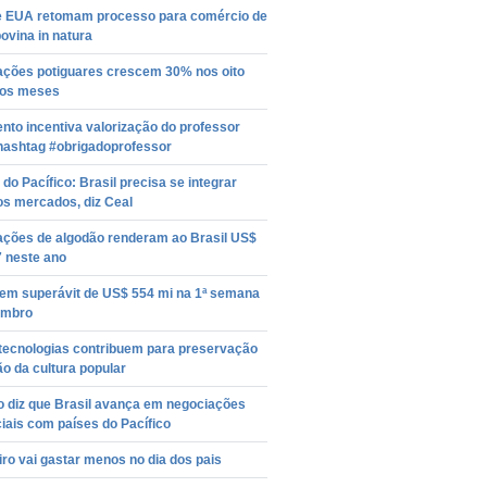
 e EUA retomam processo para comércio de
ovina in natura
ações potiguares crescem 30% nos oito
ros meses
to incentiva valorização do professor
hashtag #obrigadoprofessor
do Pacífico: Brasil precisa se integrar
os mercados, diz Ceal
ações de algodão renderam ao Brasil US$
7 neste ano
tem superávit de US$ 554 mi na 1ª semana
embro
tecnologias contribuem para preservação
ão da cultura popular
o diz que Brasil avança em negociações
iais com países do Pacífico
iro vai gastar menos no dia dos pais