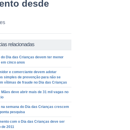
mento desde
ões
cias relacionadas
 do Dia das Crianças devem ter menor
 em cinco anos
idor e comerciante devem adotar
os simples de prevenção para não se
m vítimas de fraude no Dia das Crianças
 Mães deve abrir mais de 31 mil vagas no
io
 na semana do Dia das Crianças crescem
aponta pesquisa
mento com o Dia das Crianças deve ser
o de 2011