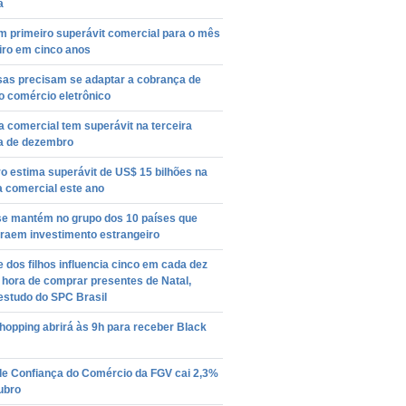
a
m primeiro superávit comercial para o mês
iro em cinco anos
as precisam se adaptar a cobrança de
o comércio eletrônico
 comercial tem superávit na terceira
 de dezembro
o estima superávit de US$ 15 bilhões na
a comercial este ano
 se mantém no grupo dos 10 países que
traem investimento estrangeiro
 dos filhos influencia cinco em cada dez
 hora de comprar presentes de Natal,
estudo do SPC Brasil
hopping abrirá às 9h para receber Black
 de Confiança do Comércio da FGV cai 2,3%
ubro