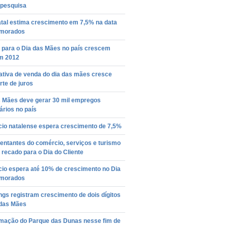
 pesquisa
tal estima crescimento em 7,5% na data
morados
 para o Dia das Mães no país crescem
m 2012
ativa de venda do dia das mães cresce
te de juros
s Mães deve gerar 30 mil empregos
rios no país
io natalense espera crescimento de 7,5%
entantes do comércio, serviços e turismo
recado para o Dia do Cliente
io espera até 10% de crescimento no Dia
morados
gs registram crescimento de dois dígitos
 das Mães
mação do Parque das Dunas nesse fim de