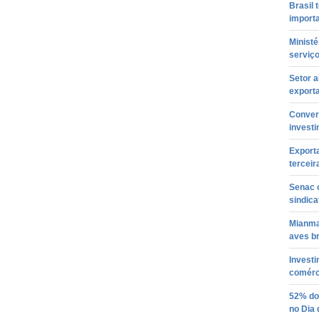
Brasil 
import
Ministé
serviço
Setor 
export
Conver
invest
Export
terceir
Senac 
sindica
Mianma
aves br
Invest
comérc
52% do
no Dia