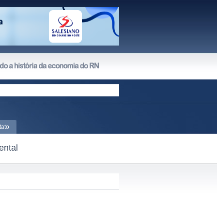
tato
ental