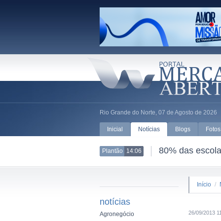
Rio Grande do Norte, 07 de Agosto de 2026
Inicial
Notícias
Blogs
Fotos
80% das escolas
Plantão
14:06
Início
/
notícias
26/09/2013 1
Agronegócio