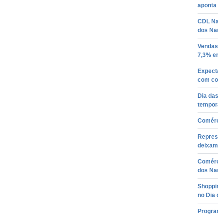
aponta
CDL Na
dos Na
Vendas
7,3% e
Expect
com cor
Dia da
temporá
Comérc
Repres
deixam 
Comérc
dos Na
Shoppin
no Dia
Progra