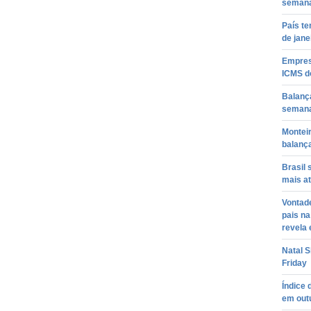
seman
País te
de jane
Empres
ICMS d
Balança
semana
Monteir
balanç
Brasil
mais a
Vontade
pais na
revela 
Natal S
Friday
Índice
em out