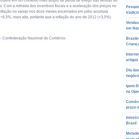
insere em um contexto mais amplo de perda de fôlego das vendas ao
o. Com a retirada dos incentivos fiscais e a aceleração dos preços no
Pesqui
inflação no varejo nos doze meses encerrados em julho acumula
tradic
 +6,5%, mais alta, portanto que a inflação do ano de 2012 (+3,5%).
Vendas
em Nat
 - Confederação Nacional do Comércio
Brasile
Crianç
Interne
artigos
Dia da
negócio
Ipem-RN
na Ope
Comérc
prazo 
Inmetr
Brasil
Metade