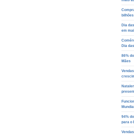
mais a
Compras
bilhõe
Dia das
em mai
Comérc
Dia da
86% do
Mães
Vendas 
cresci
Natale
presen
Funcio
Mundial
94% do
para o
Vendas