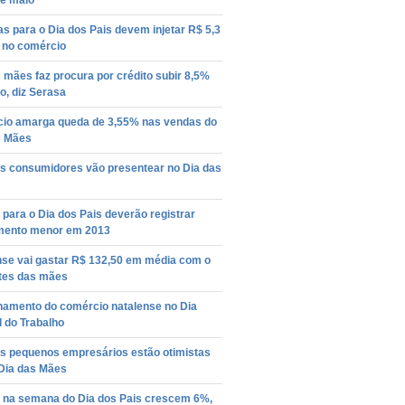
té maio
 para o Dia dos Pais devem injetar R$ 5,3
s no comércio
 mães faz procura por crédito subir 8,5%
o, diz Serasa
io amarga queda de 3,55% nas vendas do
s Mães
s consumidores vão presentear no Dia das
para o Dia dos Pais deverão registrar
mento menor em 2013
nse vai gastar R$ 132,50 em média com o
tes das mães
namento do comércio natalense no Dia
 do Trabalho
s pequenos empresários estão otimistas
 Dia das Mães
 na semana do Dia dos Pais crescem 6%,