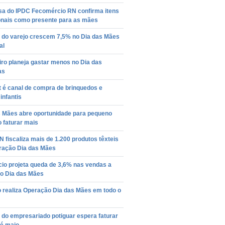
sa do IPDC Fecomércio RN confirma itens
ionais como presente para as mães
 do varejo crescem 7,5% no Dia das Mães
al
iro planeja gastar menos no Dia das
as
t é canal de compra de brinquedos e
 infantis
s Mães abre oportunidade para pequeno
 faturar mais
 fiscaliza mais de 1.200 produtos têxteis
ração Dia das Mães
io projeta queda de 3,6% nas vendas a
no Dia das Mães
o realiza Operação Dia das Mães em todo o
 do empresariado potiguar espera faturar