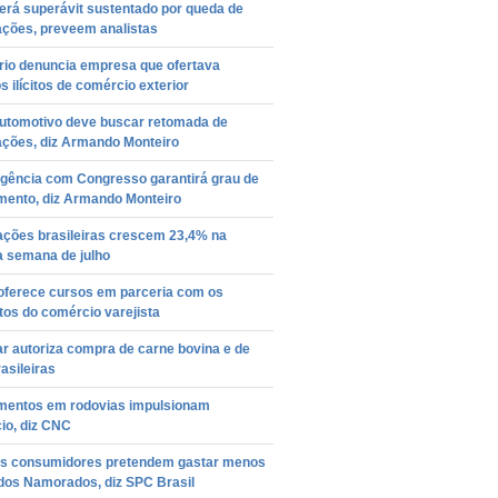
terá superávit sustentado por queda de
ações, preveem analistas
rio denuncia empresa que ofertava
s ilícitos de comércio exterior
automotivo deve buscar retomada de
ações, diz Armando Monteiro
gência com Congresso garantirá grau de
imento, diz Armando Monteiro
ações brasileiras crescem 23,4% na
a semana de julho
oferece cursos em parceria com os
tos do comércio varejista
r autoriza compra de carne bovina e de
asileiras
imentos em rodovias impulsionam
io, diz CNC
s consumidores pretendem gastar menos
 dos Namorados, diz SPC Brasil