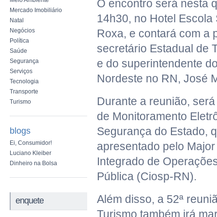
Meio Ambiente
O encontro será nesta qu
Mercado Imobiliário
14h30, no Hotel Escola
Natal
Negócios
Roxa, e contará com a 
Política
secretário Estadual de 
Saúde
e do superintendente d
Segurança
Serviços
Nordeste no RN, José Ma
Tecnologia
Transporte
Durante a reunião, será
Turismo
de Monitoramento Eletr
Segurança do Estado, q
blogs
Ei, Consumidor!
apresentado pelo Major
Luciano Kleiber
Integrado de Operaçõe
Dinheiro na Bolsa
Pública (Ciosp-RN).
Além disso, a 52ª reun
enquete
Turismo também irá mar