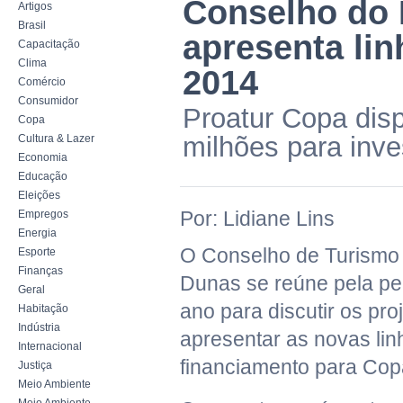
Conselho do 
Artigos
Brasil
apresenta lin
Capacitação
Clima
2014
Comércio
Consumidor
Proatur Copa disp
Copa
milhões para inve
Cultura & Lazer
Economia
Educação
Eleições
Por: Lidiane Lins
Empregos
Energia
O Conselho de Turismo 
Esporte
Finanças
Dunas se reúne pela pe
Geral
ano para discutir os pro
Habitação
Indústria
apresentar as novas lin
Internacional
financiamento para Cop
Justiça
Meio Ambiente