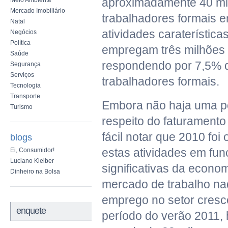
aproximadamente 40 mi
Meio Ambiente
Mercado Imobiliário
trabalhadores formais e
Natal
atividades caraterística
Negócios
Política
empregam três milhões
Saúde
respondendo por 7,5% d
Segurança
Serviços
trabalhadores formais.
Tecnologia
Transporte
Embora não haja uma pe
Turismo
respeito do faturamento
fácil notar que 2010 foi
blogs
estas atividades em fu
Ei, Consumidor!
Luciano Kleiber
significativas da econo
Dinheiro na Bolsa
mercado de trabalho na
emprego no setor cresc
enquete
período do verão 2011, 