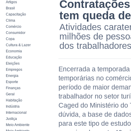
Contratações
Artigos
Brasil
tem queda de
Capacitação
Clima
Atividades carate
Comércio
Consumidor
milhões de pesso
Copa
dos trabalhadores
Cultura & Lazer
Economia
Educação
Eleições
Encerrada a temporada 
Empregos
Energia
temporárias no comércio
Esporte
período de maior deman
Finanças
Geral
trabalhador no setor tur
Habitação
Caged do Ministério do
Indústria
Internacional
dúvida, a base de dado
Justiça
para este tipo de estudo
Meio Ambiente