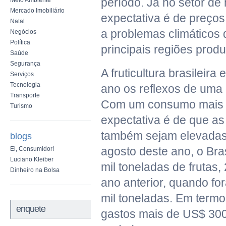
período. Já no setor de h
Meio Ambiente
Mercado Imobiliário
expectativa é de preços
Natal
a problemas climáticos 
Negócios
Política
principais regiões produ
Saúde
Segurança
A fruticultura brasileira
Serviços
Tecnologia
ano os reflexos de uma
Transporte
Com um consumo mais a
Turismo
expectativa é de que a
também sejam elevadas.
blogs
agosto deste ano, o Bra
Ei, Consumidor!
Luciano Kleiber
mil toneladas de frutas
Dinheiro na Bolsa
ano anterior, quando fo
mil toneladas. Em termo
enquete
gastos mais de US$ 300