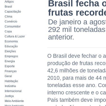
Brasil fecha
Artigos
Brasil
frutas record
Capacitação
Clima
De janeiro a agos
Comércio
Consumidor
292 mil toneladas
Copa
anterior.
Cultura & Lazer
Economia
Educação
Eleições
O Brasil deve fechar o
Empregos
Energia
produção de frutas rec
Esporte
42,6 milhões de tonelad
Finanças
Geral
2010, para mais de 44 
Habitação
toneladas esse ano. C
Indústria
Internacional
interno crescente e o c
Justiça
País também deve impor
Meio Ambiente