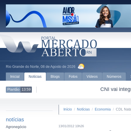
Rio Grande do Norte, 08 de Agosto de 2026
Inicial
Notícias
Blogs
Fotos
Vídeos
Números
CNI vai integrar Conselho Nacional de
Plantão
13:59
Início
/
Notícias
/
Economia
/
CDL Natal
notícias
13/01/2012 10h26
Agronegócio