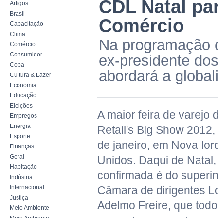
CDL Natal par
Artigos
Brasil
Comércio
Capacitação
Clima
Na programação d
Comércio
Consumidor
ex-presidente dos
Copa
abordará a global
Cultura & Lazer
Economia
Educação
Eleições
A maior feira de varejo
Empregos
Energia
Retail's Big Show 2012,
Esporte
de janeiro, em Nova Ior
Finanças
Geral
Unidos. Daqui de Natal,
Habitação
confirmada é do superi
Indústria
Internacional
Câmara de dirigentes Lo
Justiça
Adelmo Freire, que todo
Meio Ambiente