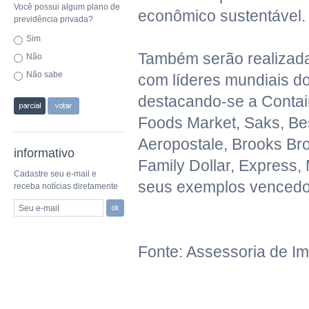
Você possui algum plano de
econômico sustentável.
previdência privada?
Sim
Também serão realizad
Não
Não sabe
com líderes mundiais do
destacando-se a Contai
Foods Market, Saks, Bes
Aeropostale, Brooks Bro
informativo
Family Dollar, Express,
Cadastre seu e-mail e
seus exemplos vencedo
receba notícias diretamente
Seu e-mail
Fonte: Assessoria de I