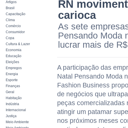
RN movimenta
Artigos
Brasil
carioca
Capacitação
Clima
As sete empresas
Comércio
Consumidor
Pensando Moda n
Copa
lucrar mais de R$
Cultura & Lazer
Economia
Educação
Eleições
A participação das empr
Empregos
Energia
Natal Pensando Moda n
Esporte
Fashion Business prop
Finanças
Geral
de negócios que ultrap
Habitação
peças comercializadas 
Indústria
Internacional
atingir um patamar supe
Justiça
nos próximos meses co
Meio Ambiente