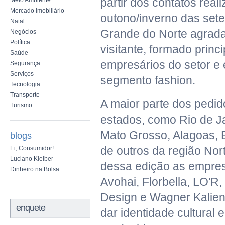
partir dos contatos real
Meio Ambiente
Mercado Imobiliário
outono/inverno das set
Natal
Grande do Norte agrada
Negócios
Política
visitante, formado princ
Saúde
empresários do setor e 
Segurança
Serviços
segmento fashion.
Tecnologia
Transporte
A maior parte dos pedid
Turismo
estados, como Rio de Ja
Mato Grosso, Alagoas, 
blogs
de outros da região Nor
Ei, Consumidor!
Luciano Kleiber
dessa edição as empres
Dinheiro na Bolsa
Avohai, Florbella, LO'R
Design e Wagner Kalien
enquete
dar identidade cultural 