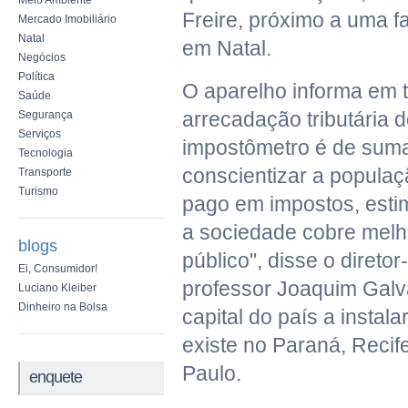
Meio Ambiente
Freire, próximo a uma fa
Mercado Imobiliário
Natal
em Natal.
Negócios
Política
O aparelho informa em 
Saúde
arrecadação tributária d
Segurança
Serviços
impostômetro é de suma
Tecnologia
conscientizar a populaç
Transporte
Turismo
pago em impostos, esti
a sociedade cobre melh
blogs
público", disse o diretor
Ei, Consumidor!
professor Joaquim Galvã
Luciano Kleiber
Dinheiro na Bolsa
capital do país a instala
existe no Paraná, Recife
Paulo.
enquete