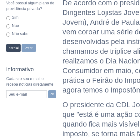
De acordo com o presi
Você possui algum plano de
previdência privada?
Dirigentes Lojistas Jov
Sim
Jovem), André de Paula
Não
vem coroar uma série d
Não sabe
desenvolvidas pela insti
chamamos de tríplice al
realizamos o Dia Nacio
informativo
Consumidor em maio, c
prática o Feirão do Imp
Cadastre seu e-mail e
receba notícias diretamente
agora temos o Impostôm
Seu e-mail
O presidente da CDL Jo
que "está é uma ação co
quando fica mais visíve
imposto, se torna mais f