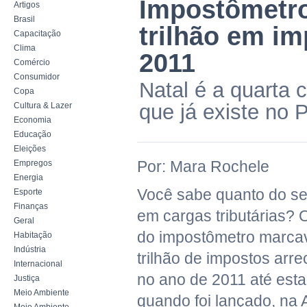
Impostômetro
Artigos
Brasil
trilhão em i
Capacitação
Clima
2011
Comércio
Consumidor
Natal é a quarta c
Copa
que já existe no 
Cultura & Lazer
Economia
Educação
Eleições
Por: Mara Rochele
Empregos
Energia
Você sabe quanto do seu
Esporte
Finanças
em cargas tributárias? O
Geral
do impostômetro marca
Habitação
Indústria
trilhão de impostos arr
Internacional
no ano de 2011 até esta 
Justiça
Meio Ambiente
quando foi lançado, na