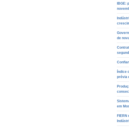
IBGE: p
novem
Indústr
cresci
Govern
de nova
Contra
segund
Confian
Índice 
prévia 
Produç
consecu
Sistem
em Mos
FIERN 
Indústr