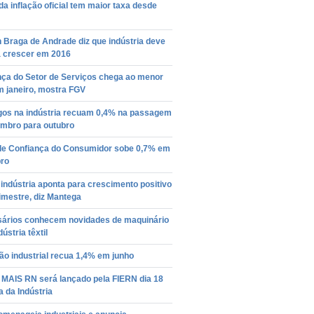
da inflação oficial tem maior taxa desde
 Braga de Andrade diz que indústria deve
a crescer em 2016
nça do Setor de Serviços chega ao menor
m janeiro, mostra FGV
os na indústria recuam 0,4% na passagem
embro para outubro
 de Confiança do Consumidor sobe 0,7% em
ro
 indústria aponta para crescimento positivo
rimestre, diz Mantega
ários conhecem novidades de maquinário
ústria têxtil
o industrial recua 1,4% em junho
 MAIS RN será lançado pela FIERN dia 18
 da Indústria