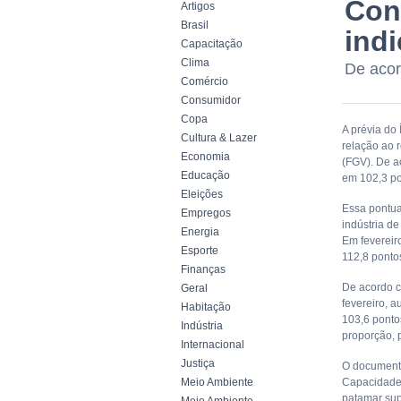
Conf
Artigos
Brasil
indi
Capacitação
Clima
De acor
Comércio
Consumidor
Copa
A prévia do 
Cultura & Lazer
relação ao 
Economia
(FGV). De a
Educação
em 102,3 po
Eleições
Essa pontua
Empregos
indústria de
Energia
Em fevereir
Esporte
112,8 ponto
Finanças
De acordo c
Geral
fevereiro, 
Habitação
103,6 ponto
Indústria
proporção, 
Internacional
Justiça
O documento
Meio Ambiente
Capacidade 
patamar sup