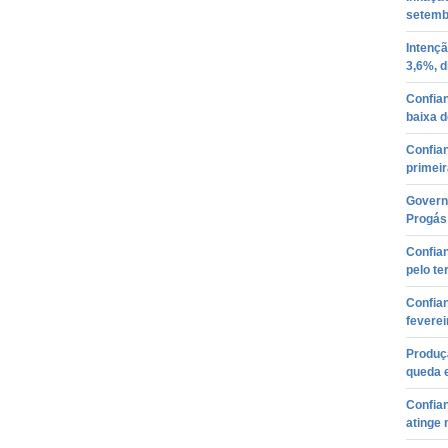
setemb
Intençã
3,6%, d
Confia
baixa 
Confia
primeir
Govern
Progás
Confian
pelo te
Confian
fevere
Produçã
queda e
Confia
atinge 