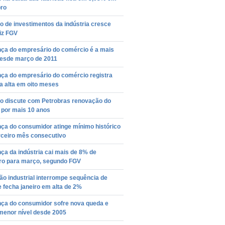
ro
o de investimentos da indústria cresce
iz FGV
nça do empresário do comércio é a mais
desde março de 2011
nça do empresário do comércio registra
a alta em oito meses
o discute com Petrobras renovação do
 por mais 10 anos
ça do consumidor atinge mínimo histórico
rceiro mês consecutivo
ça da indústria cai mais de 8% de
iro para março, segundo FGV
o industrial interrompe sequência de
 fecha janeiro em alta de 2%
nça do consumidor sofre nova queda e
menor nível desde 2005