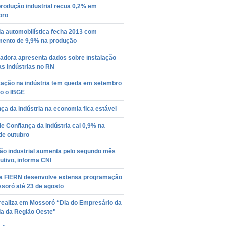
rodução industrial recua 0,2% em
bro
ia automobilística fecha 2013 com
mento de 9,9% na produção
adora apresenta dados sobre instalação
s indústrias no RN
tação na indústria tem queda em setembro
o o IBGE
ça da indústria na economia fica estável
de Confiança da Indústria cai 0,9% na
de outubro
ão industrial aumenta pelo segundo mês
tivo, informa CNI
a FIERN desenvolve extensa programação
soró até 23 de agosto
realiza em Mossoró “Dia do Empresário da
ia da Região Oeste"