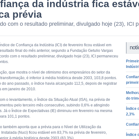
iança da indústria fica estáv
ca prévia
do com o resultado preliminar, divulgado hoje (23), IC
Índice de Confiança da Indústria (ICI) de fevereiro ficou estável em
notí
resultado final do mês anterior, segundo a Fundação Getulio Vargas
cordo com o resultado preliminar, divulgado hoje (23), ICI permaneceu
Primeir
ntos.
Indústr
ção, que mostra o nível de otimismo dos empresários do setor da
Confian
 transformação, é inferior à média histórica desde 2003, 103,8 pontos.
primei
o do ano passado, o índice havia alcançado 112,5, depois de registrar
s em janeiro de 2010.
Melhora
do trim
om o levantamento, o Índice da Situação Atual (ISA), na prévia de
aumentou pelo terceiro mês consecutivo, subindo 0,6% e atingindo
Índice 
s. Já o Índice de Expectativas (IE) diminuiu em fevereiro na mesma
2,3%
para 101,1 pontos.
Confian
 também aponta que a prévia para o Nível de Utilização da
Instalada (Nuci) ficou estável em 83,7% na prévia de fevereiro,
Índice 
erior à média histórica desde 2003 (83,3%).