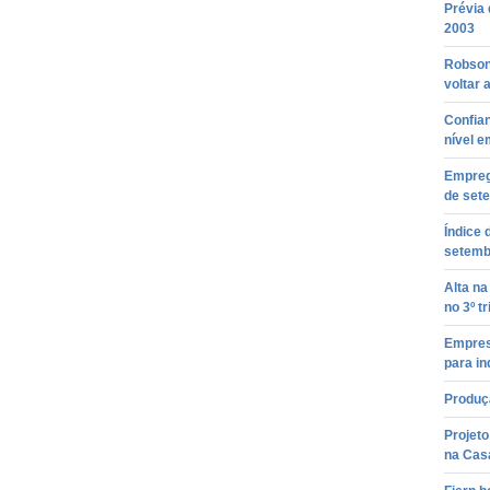
Prévia 
2003
Robson
voltar 
Confia
nível e
Empreg
de set
Índice
setemb
Alta na
no 3º t
Empres
para ind
Produçã
Projeto
na Casa