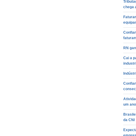
Tributa
chega 
Fatura
equipa
Confia
fatura
RN gan
Cai a 
industr
Indústr
Confia
consec
Ativida
um ano
Brasile
da CNI
Expect
empres