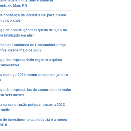
omenageia industriais e anuncia
ento do Mais RN
de confiança da indústria cai para menor
m cinco anos
nça da construção tem queda de 5,9% no
re finalizado em abril
dice de Confiança do Consumidor atinge
nível desde maio de 2009
ça do empresariado registra a quinta
consecutiva
ria começa 2014 menor do que em janeiro
3
nça de empresários do comércio tem maior
em seis meses
ia da construção potiguar encerra 2013
tração
o de investimento da indústria é a menor
2010