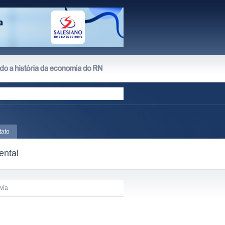
tato
ental
évia