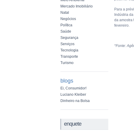
Meio Ambiente
Mercado Imobiliário
Para a prév
Natal
Indústria d
Negócios
da amostra t
Política
fevereiro.
Saúde
Segurança
Serviços
*Fonte: Agên
Tecnologia
Transporte
Turismo
blogs
Ei, Consumidor!
Luciano Kleiber
Dinheiro na Bolsa
enquete