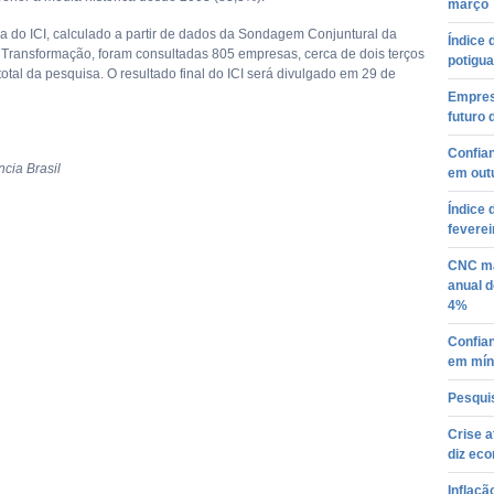
março
ia do ICI, calculado a partir de dados da Sondagem Conjuntural da
Índice 
a Transformação, foram consultadas 805 empresas, cerca de dois terços
potigu
otal da pesquisa. O resultado final do ICI será divulgado em 29 de
Empresá
futuro 
Confian
cia Brasil
em out
Índice 
feverei
CNC ma
anual d
4%
Confia
em mín
Pesquis
Crise a
diz ec
Inflaçã