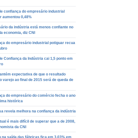
de confiança do empresário industrial
ar aumentou 0,48%
rio da indústria está menos confiante no
da economia, diz CNI
ça do empresário industrial potiguar recua
ubro
de Confiança da Indústria cai 1,5 ponto em
ro
ntém expectativa de que o resultado
o varejo ao final de 2015 será de queda de
nça do empresário do comércio fecha o ano
ima histórica
a revela melhora na confiança da indústria
tual é mais difícil de superar que a de 2008,
onomista da CNI
o na saída das fábricas fica em 3,03% em