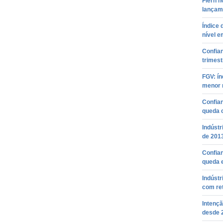
Fiern h
lançam
Índice 
nível e
Confia
trimest
FGV: ín
menor 
Confian
queda 
Indúst
de 201
Confia
queda 
Indústr
com re
Intençã
desde 