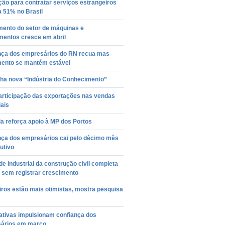
ção para contratar serviços estrangeiros
a 51% no Brasil
mento do setor de máquinas e
mentos cresce em abril
nça dos empresários do RN recua mas
mento se mantém estável
ha nova “Indústria do Conhecimento”
participação das exportações nas vendas
iais
ia reforça apoio à MP dos Portos
nça dos empresários cai pelo décimo mês
utivo
de industrial da construção civil completa
 sem registrar crescimento
iros estão mais otimistas, mostra pesquisa
ativas impulsionam confiança dos
ários em março