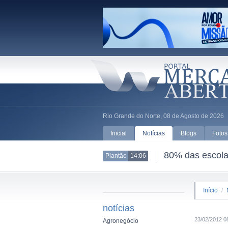
Rio Grande do Norte, 08 de Agosto de 2026
Inicial
Notícias
Blogs
Fotos
80% das escolas
Plantão
14:06
Início
/
notícias
23/02/2012 0
Agronegócio