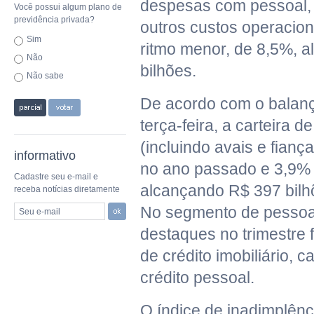
despesas com pessoal, 
Você possui algum plano de
previdência privada?
outros custos operacio
Sim
ritmo menor, de 8,5%, 
Não
bilhões.
Não sabe
De acordo com o balanç
terça-feira, a carteira d
(incluindo avais e fian
informativo
no ano passado e 3,9% n
Cadastre seu e-mail e
alcançando R$ 397 bilh
receba notícias diretamente
No segmento de pessoas
Seu e-mail
destaques no trimestre 
de crédito imobiliário, c
crédito pessoal.
O índice de inadimplênc