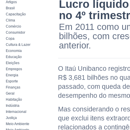
Lucro líquido
Artigos
Brasil
no 4º trimest
Capacitação
Clima
Em 2011 como um t
Comércio
Consumidor
bilhões, com cre
Copa
anterior.
Cultura & Lazer
Economia
Educação
Eleições
O Itaú Unibanco registro
Empregos
Energia
R$ 3,681 bilhões no qua
Esporte
passado, com queda de
Finanças
Geral
desempenho do mesmo 
Habitação
Indústria
Mas considerando o resu
Internacional
que exclui itens extrao
Justiça
Meio Ambiente
relacionados a contingên