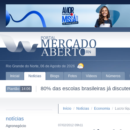
Rio Grande do Norte, 06 de Agosto de 2026
Inicial
Notícias
Blogs
Fotos
Vídeos
Números
80% das escolas brasileiras já discut
Plantão
14:06
Início
/
Notícias
/
Economia
/
Lucro líq
notícias
07/02/2012 09h11
Agronegócio