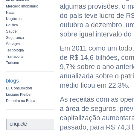
Meio Ambiente
algumas provisões, o m
Mercado Imobiliário
Natal
do país teve lucro de R
Negócios
outubro a dezembro, u
Política
Saúde
sobre igual intervalo do 
Segurança
Serviços
Em 2011 como um todo, o
Tecnologia
de R$ 14,6 bilhões, co
Transporte
Turismo
9,7% sobre o ano anterio
anualizada sobre o patr
blogs
médio ficou em 22,3%.
Ei, Consumidor!
Luciano Kleiber
As receitas com as ope
Dinheiro na Bolsa
a área de seguros, prev
capitalização aumentar
enquete
passado, para R$ 74,3 b