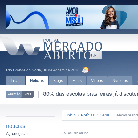
Rio Grande do Norte, 08 de Agosto de 2026
Inicial
Notícias
Blogs
Fotos
Vídeos
Números
80% das escolas brasileiras já discut
Plantão
14:06
Início
/
Notícias
/
Geral
/
Bancos reabre
notícias
27/10/2015 09h58
Agronegócio