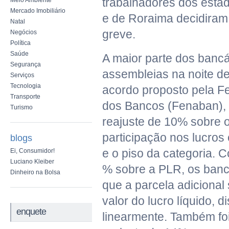
trabalhadores dos esta
Meio Ambiente
Mercado Imobiliário
e de Roraima decidiram
Natal
greve.
Negócios
Política
Saúde
A maior parte dos bancá
Segurança
assembleias na noite de
Serviços
Tecnologia
acordo proposto pela F
Transporte
dos Bancos (Fenaban),
Turismo
reajuste de 10% sobre o
participação nos lucros
blogs
e o piso da categoria. 
Ei, Consumidor!
Luciano Kleiber
% sobre a PLR, os banc
Dinheiro na Bolsa
que a parcela adicional
valor do lucro líquido, di
enquete
linearmente. Também fo