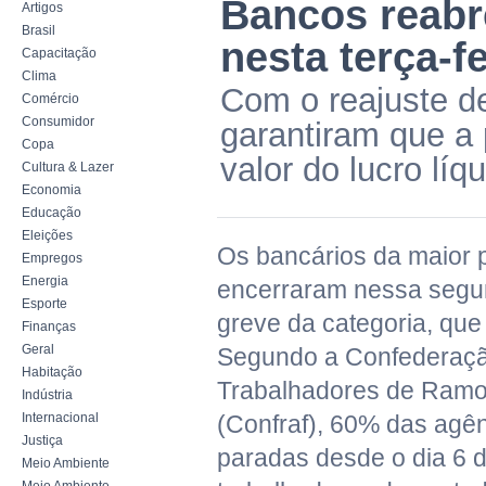
Bancos reabr
Artigos
Brasil
nesta terça-fe
Capacitação
Clima
Com o reajuste d
Comércio
Consumidor
garantiram que a 
Copa
valor do lucro líq
Cultura & Lazer
Economia
Educação
Eleições
Os bancários da maior p
Empregos
Energia
encerraram nessa segun
Esporte
greve da categoria, que
Finanças
Geral
Segundo a Confederaçã
Habitação
Trabalhadores de Ramo
Indústria
Internacional
(Confraf), 60% das agê
Justiça
paradas desde o dia 6 
Meio Ambiente