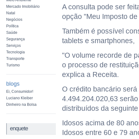
Meio Ambiente
A consulta pode ser feit
Mercado Imobiliário
Natal
opção "Meu Imposto de 
Negócios
Política
Também é possível consu
Saúde
tablets e smartphones,
Segurança
Serviços
Tecnologia
"O volume recorde de p
Transporte
o processo de restituiçã
Turismo
explica a Receita.
blogs
O crédito bancário será 
Ei, Consumidor!
4.494.204.020,63 serão 
Luciano Kleiber
Dinheiro na Bolsa
distribuídos da seguinte
Idosos acima de 80 anos
enquete
Idosos entre 60 e 79 an