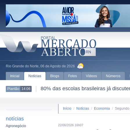
Rio Grande do Norte, 06 de Agosto de 2026
Inicial
Notícias
Blogs
Fotos
Vídeos
Números
80% das escolas brasileiras já discut
Plantão
14:06
Início
/
Notícias
/
Economia
/
Segundo l
notícias
22/06/2026 16h07
Agronegócio