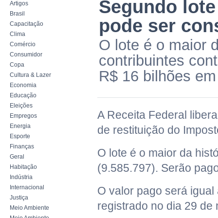
Segundo lote 
Artigos
Brasil
pode ser cons
Capacitação
Clima
O lote é o maior 
Comércio
Consumidor
contribuintes co
Copa
R$ 16 bilhões em 
Cultura & Lazer
Economia
Educação
Eleições
A Receita Federal libera
Empregos
Energia
de restituição do Impos
Esporte
Finanças
O lote é o maior da his
Geral
(9.585.797). Serão pago
Habitação
Indústria
Internacional
O valor pago será igual 
Justiça
registrado no dia 29 de
Meio Ambiente