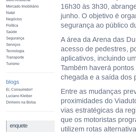
Meio Ambiente
16h30 às 3h30, abrangen
Mercado Imobiliário
Natal
junho. O objetivo é orga
Negócios
segurança ao público d
Política
Saúde
A área da Arena das Du
Segurança
Serviços
acesso de pedestres, po
Tecnologia
aplicativos, incluindo u
Transporte
Turismo
Também haverá pontos d
chegada e a saída dos p
blogs
Ei, Consumidor!
Entre as mudanças previ
Luciano Kleiber
proximidades do Viadut
Dinheiro na Bolsa
vias estratégicas da re
que os motoristas pro
enquete
utilizem rotas alternati