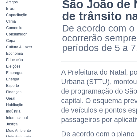
São João de 
Artigos
Brasil
de trânsito 
Capacitação
Clima
De acordo com o p
Comércio
Consumidor
ocorrerão sempre
Copa
períodos de 5 a 7
Cultura & Lazer
Economia
Educação
Eleições
A Prefeitura do Natal, p
Empregos
Energia
Urbana (STTU), montou 
Esporte
de programação do São
Finanças
Geral
capital. O esquema prevê
Habitação
de veículos e pontos e
Indústria
Internacional
passageiros por aplicativ
Justiça
Meio Ambiente
De acordo com o plano 