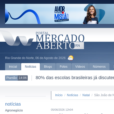
Rio Grande do Norte, 06 de Agosto de 2026
Inicial
Notícias
Blogs
Fotos
Vídeos
Números
80% das escolas brasileiras já discut
Plantão
14:06
Início
/
Notícias
/
Natal
/
São João de N
notícias
05/06/2026 12h04
Agronegócio