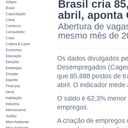
Brasil cria 8
Artigos
Brasil
abril, aponta
Capacitação
Clima
Abertura de vag
Comércio
Consumidor
mesmo mês de 2
Copa
Cultura & Lazer
Economia
Educação
Os dados divulgados p
Eleições
Desempregados (Caged)
Empregos
Energia
que 85.888 postos de t
Esporte
abril. O indicador mede
Finanças
Geral
O saldo é 62,3% menor 
Habitação
Indústria
empregos.
Internacional
Justiça
A criação de empregos 
Meio Ambiente