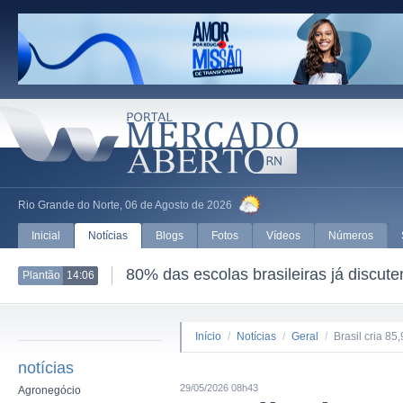
Rio Grande do Norte, 06 de Agosto de 2026
Inicial
Notícias
Blogs
Fotos
Vídeos
Números
80% das escolas brasileiras já discut
Plantão
14:06
Início
/
Notícias
/
Geral
/
Brasil cria 85
notícias
29/05/2026 08h43
Agronegócio