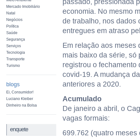
passado, pressionada pe
Meio Ambiente
Mercado Imobiliário
economia. No mesmo mês
Natal
de trabalho, nos dados
Negócios
Política
entregues em atraso pe
Saúde
Segurança
Em relação aos meses d
Serviços
Tecnologia
mais baixo da série, s
Transporte
registrou o fechamento 
Turismo
covid-19. A mudança d
anteriores a 2020.
blogs
Ei, Consumidor!
Acumulado
Luciano Kleiber
Dinheiro na Bolsa
De janeiro a abril, o C
vagas formais:
enquete
699.762 (quatro meses 