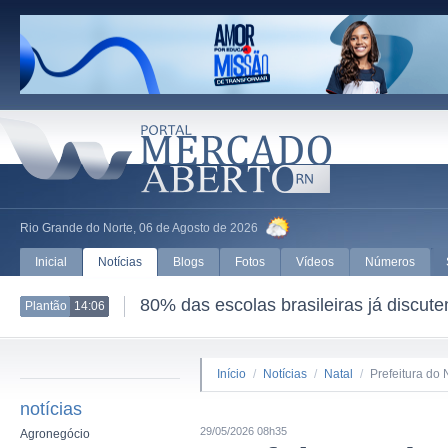
Rio Grande do Norte, 06 de Agosto de 2026
Inicial
Notícias
Blogs
Fotos
Vídeos
Números
80% das escolas brasileiras já discut
Plantão
14:06
Início
/
Notícias
/
Natal
/
Prefeitura do 
notícias
29/05/2026 08h35
Agronegócio