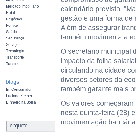
Meio Ambiente
Mercado Imobiliário
calendário previsto. "M
Natal
gestão e uma forma de r
Negócios
Política
Além de assegurar tranq
Saúde
também movimenta a eco
Segurança
Serviços
O secretário municipal 
Tecnologia
Transporte
impacto da folha salari
Turismo
circulando na cidade co
diversos setores da ec
blogs
também garante mais pre
Ei, Consumidor!
Luciano Kleiber
Os valores começaram a
Dinheiro na Bolsa
nesta quinta-feira (28) 
movimentação bancária a
enquete