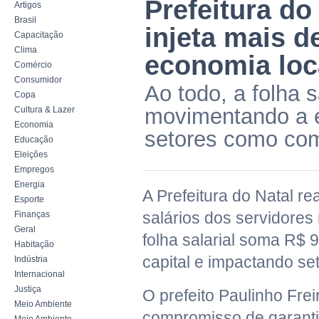
Prefeitura do
Artigos
Brasil
injeta mais d
Capacitação
Clima
economia loc
Comércio
Consumidor
Ao todo, a folha 
Copa
movimentando a e
Cultura & Lazer
Economia
setores como com
Educação
Eleições
Empregos
Energia
A Prefeitura do Natal re
Esporte
salários dos servidores
Finanças
Geral
folha salarial soma R$
Habitação
capital e impactando se
Indústria
Internacional
Justiça
O prefeito Paulinho Fre
Meio Ambiente
compromisso de garanti