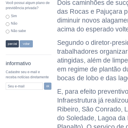
Dois caminhões de suc
Você possui algum plano de
previdência privada?
das Rocas e Pajuçara pa
Sim
diminuir novos alagame
Não
acima do esperado volte
Não sabe
Segundo o diretor-presi
trabalhadores organiza
atingidas, além de lim
informativo
em regime de plantão d
Cadastre seu e-mail e
bocas de lobo e das lag
receba notícias diretamente
Seu e-mail
E, para efeito preventiv
Infraestrutura já reali
Ribeiro, São Conrado, L
do Soledade, Lagoa da 
Planalto). O serviço de 