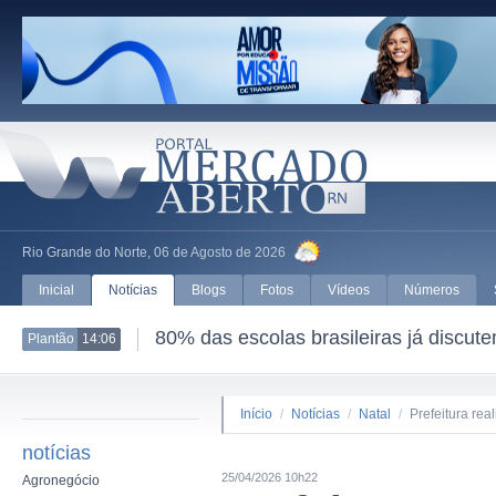
Rio Grande do Norte, 06 de Agosto de 2026
Inicial
Notícias
Blogs
Fotos
Vídeos
Números
80% das escolas brasileiras já discut
Plantão
14:06
Início
/
Notícias
/
Natal
/
Prefeitura rea
notícias
25/04/2026 10h22
Agronegócio