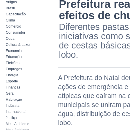
Prefeitura re
Artigos
Brasil
efeitos de ch
Capacitação
Clima
Diferentes pastas
Comércio
Consumidor
iniciativas como 
Copa
de cestas básica
Cultura & Lazer
Economia
lobo.
Educação
Eleições
Empregos
Energia
A Prefeitura do Natal d
Esporte
ações de emergência e 
Finanças
Geral
atípicas que caíram na 
Habitação
municipais se uniram pa
Indústria
Internacional
água, distribuição de c
Justiça
lobo.
Meio Ambiente