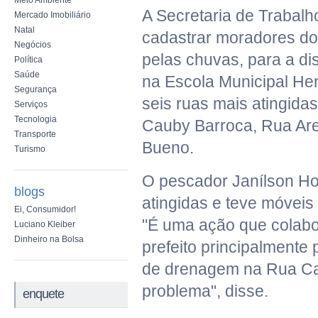
Meio Ambiente
A Secretaria de Trabalh
Mercado Imobiliário
Natal
cadastrar moradores do
Negócios
pelas chuvas, para a di
Política
Saúde
na Escola Municipal Hen
Segurança
seis ruas mais atingidas
Serviços
Tecnologia
Cauby Barroca, Rua Are
Transporte
Bueno.
Turismo
O pescador Janílson H
blogs
atingidas e teve móveis
Ei, Consumidor!
"É uma ação que colabo
Luciano Kleiber
Dinheiro na Bolsa
prefeito principalmente 
de drenagem na Rua Cau
problema", disse.
enquete