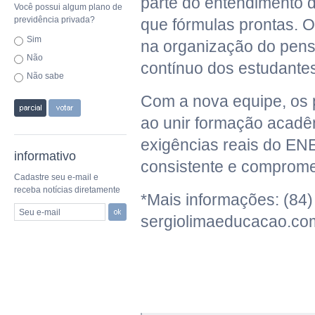
parte do entendimento 
Você possui algum plano de
previdência privada?
que fórmulas prontas. O
Sim
na organização do pen
Não
contínuo dos estudante
Não sabe
Com a nova equipe, os 
ao unir formação acadê
exigências reais do EN
informativo
consistente e comprome
Cadastre seu e-mail e
receba notícias diretamente
*Mais informações: (84)
Seu e-mail
sergiolimaeducacao.co