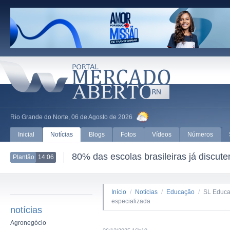
Rio Grande do Norte, 06 de Agosto de 2026
Inicial
Notícias
Blogs
Fotos
Vídeos
Números
80% das escolas brasileiras já discut
Plantão
14:06
Início
/
Notícias
/
Educação
/
SL Educa
especializada
notícias
Agronegócio