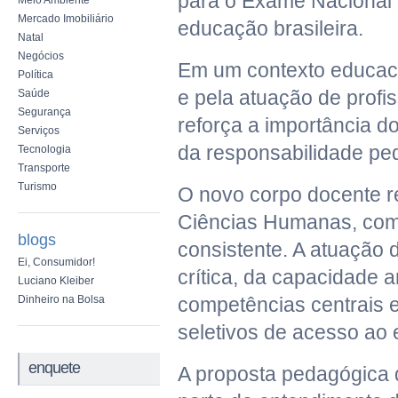
para o Exame Nacional 
Meio Ambiente
Mercado Imobiliário
educação brasileira.
Natal
Negócios
Em um contexto educaci
Política
e pela atuação de profis
Saúde
Segurança
reforça a importância d
Serviços
da responsabilidade pe
Tecnologia
Transporte
Turismo
O novo corpo docente r
Ciências Humanas, com 
blogs
consistente. A atuação 
Ei, Consumidor!
crítica, da capacidade a
Luciano Kleiber
Dinheiro na Bolsa
competências centrais 
seletivos de acesso ao 
enquete
A proposta pedagógica