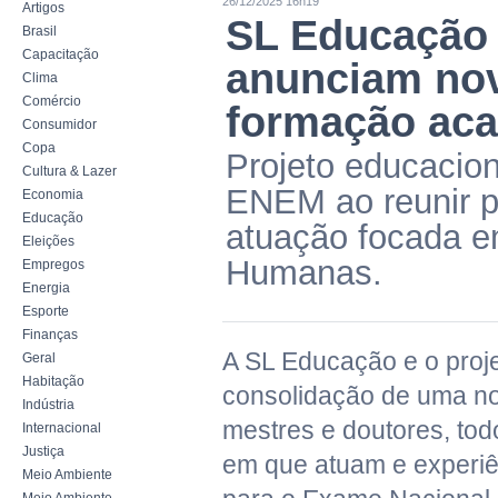
26/12/2025 16h19
Artigos
SL Educação
Brasil
Capacitação
anunciam no
Clima
Comércio
formação aca
Consumidor
Copa
Projeto educacion
Cultura & Lazer
ENEM ao reunir p
Economia
Educação
atuação focada e
Eleições
Humanas.
Empregos
Energia
Esporte
Finanças
A SL Educação e o pro
Geral
Habitação
consolidação de uma no
Indústria
mestres e doutores, to
Internacional
Justiça
em que atuam e experi
Meio Ambiente