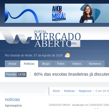
Rio Grande do Norte, 07 de Agosto de 2026
Inicial
Notícias
Blogs
Fotos
Vídeos
Números
80% das escolas brasileiras já discut
Plantão
14:06
Início
/
Notícias
/
Negócios
/
Com 16 mi
notícias
23/06/2025 09h29 - Atualizado em 23/06/2025 10h
Agronegócio