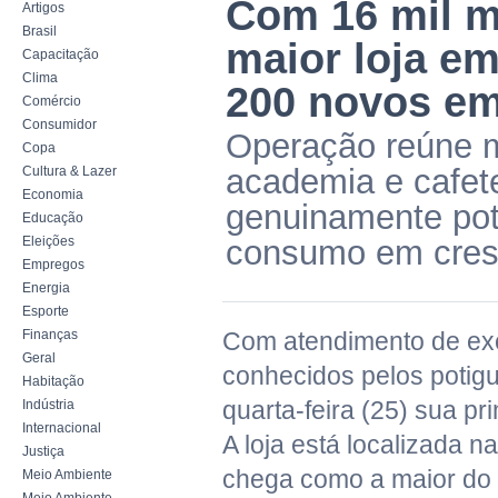
Com 16 mil m
Artigos
Brasil
maior loja e
Capacitação
Clima
200 novos e
Comércio
Consumidor
Operação reúne mi
Copa
academia e cafete
Cultura & Lazer
Economia
genuinamente pot
Educação
Eleições
consumo em cres
Empregos
Energia
Esporte
Finanças
Com atendimento de exc
Geral
conhecidos pelos potigu
Habitação
quarta-feira (25) sua pr
Indústria
Internacional
A loja está localizada 
Justiça
chega como a maior do 
Meio Ambiente