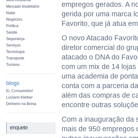
Meio Ambiente
empregos gerados. A no
Mercado Imobiliário
gerida por uma marca lo
Natal
Negócios
Favorito, que já atua e
Política
Saúde
O novo Atacado Favorit
Segurança
Serviços
diretor comercial do gr
Tecnologia
atacado o DNA do Favor
Transporte
Turismo
com um mix de 14 lojas 
uma academia de ponta, 
blogs
conta com a parceria da
Ei, Consumidor!
além das compras de c
Luciano Kleiber
encontre outras soluçõe
Dinheiro na Bolsa
Com a inauguração da se
enquete
mais de 950 empregos d