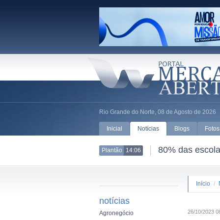
Rio Grande do Norte, 08 de Agosto de 2026
Inicial
Notícias
Blogs
Fotos
80% das escolas
Plantão
14:06
Início
/
notícias
26/10/2023 0
Agronegócio