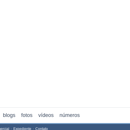
blogs
fotos
vídeos
números
ercial
Expediente
Contato