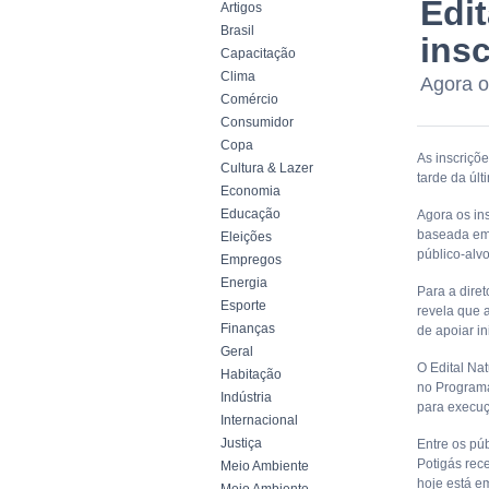
Edi
Artigos
Brasil
ins
Capacitação
Clima
Agora os
Comércio
Consumidor
Copa
As inscriçõ
Cultura & Lazer
tarde da úl
Economia
Educação
Agora os ins
baseada em c
Eleições
público-alv
Empregos
Energia
Para a diret
Esporte
revela que 
Finanças
de apoiar i
Geral
O Edital Na
Habitação
no Programa
Indústria
para execuç
Internacional
Justiça
Entre os pú
Potigás rec
Meio Ambiente
hoje está e