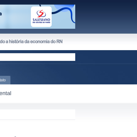
tato
ental