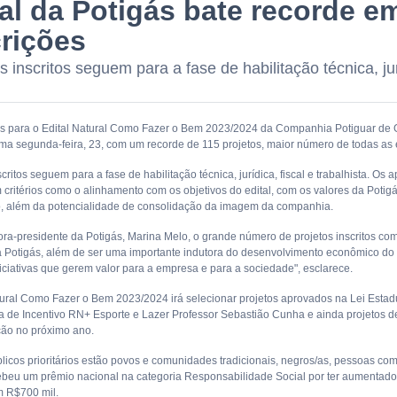
tal da Potigás bate recorde 
crições
 inscritos seguem para a fase de habilitação técnica, jurí
es para o Edital Natural Como Fazer o Bem 2023/2024 da Companhia Potiguar de Gá
tima segunda-feira, 23, com um recorde de 115 projetos, maior número de todas as
critos seguem para a fase de habilitação técnica, jurídica, fiscal e trabalhista. Os
ritérios como o alinhamento com os objetivos do edital, com os valores da Potigás
o, além da potencialidade de consolidação da imagem da companhia.
ora-presidente da Potigás, Marina Melo, o grande número de projetos inscritos comp
a Potigás, além de ser uma importante indutora do desenvolvimento econômico do
niciativas que gerem valor para a empresa e para a sociedade", esclarece.
tural Como Fazer o Bem 2023/2024 irá selecionar projetos aprovados na Lei Estad
 de Incentivo RN+ Esporte e Lazer Professor Sebastião Cunha e ainda projetos d
ão no próximo ano.
blicos prioritários estão povos e comunidades tradicionais, negros/as, pessoas c
ebeu um prêmio nacional na categoria Responsabilidade Social por ter aumentado
m R$700 mil.