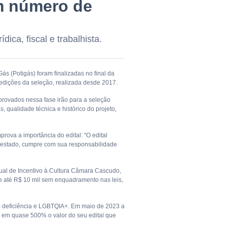
em número de
dica, fiscal e trabalhista.
s (Potigás) foram finalizadas no final da
 edições da seleção, realizada desde 2017.
 aprovados nessa fase irão para a seleção
, qualidade técnica e histórico do projeto,
rova a importância do edital: "O edital
 estado, cumpre com sua responsabilidade
ual de Incentivo à Cultura Câmara Cascudo,
e até R$ 10 mil sem enquadramento nas leis,
om deficiência e LGBTQIA+. Em maio de 2023 a
 em quase 500% o valor do seu edital que