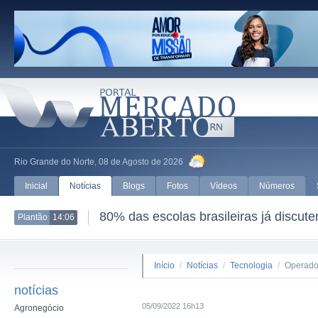
Rio Grande do Norte, 08 de Agosto de 2026
Inicial
Notícias
Blogs
Fotos
Vídeos
Números
80% das escolas brasileiras já discut
Plantão
14:06
Início
/
Notícias
/
Tecnologia
/
Operador
notícias
05/09/2022 16h13
Agronegócio