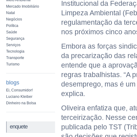
Meio Ambiente
Institucional da Feder
Mercado Imobiliário
Limpeza Ambiental (Feb
Natal
Negócios
regulamentação da terc
Política
nos próximos cinco ano
Saúde
Segurança
Embora as forças sindi
Serviços
Tecnologia
da precarização das rel
Transporte
entende que a aprovaçã
Turismo
regras trabalhistas. “A 
blogs
desemprego, mas é um fa
Ei, Consumidor!
explica.
Luciano Kleiber
Dinheiro na Bolsa
Oliveira enfatiza que, a
terceirização. Nesse c
publicada pelo TST (Tr
enquete
são decisões que regi