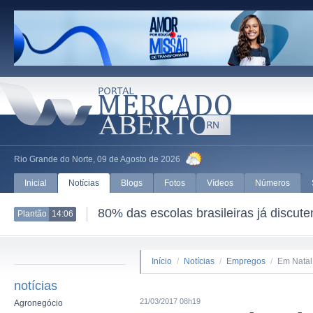
Rio Grande do Norte, 09 de Agosto de 2026
Inicial
Notícias
Blogs
Fotos
Vídeos
Números
80% das escolas brasileiras já discut
Plantão
14:06
Início
/
Notícias
/
Empregos
/
Em Natal,
notícias
21/03/2017 08h19
Agronegócio