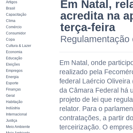
Em Natal, rel
Artigos
Brasil
acredita na a
Capacitação
Clima
terça-feira
Comércio
Consumidor
Regulamentação 
Copa
Cultura & Lazer
Economia
Educação
Em Natal, onde partici
Eleições
realizado pela Fecomérc
Empregos
Energia
federal Laércio Oliveira
Esporte
da Câmara Federal há um
Finanças
Geral
projeto de lei que regul
Habitação
relator. Para o parlamen
Indústria
Internacional
contratações, a partir 
Justiça
terceirização. O empres
Meio Ambiente