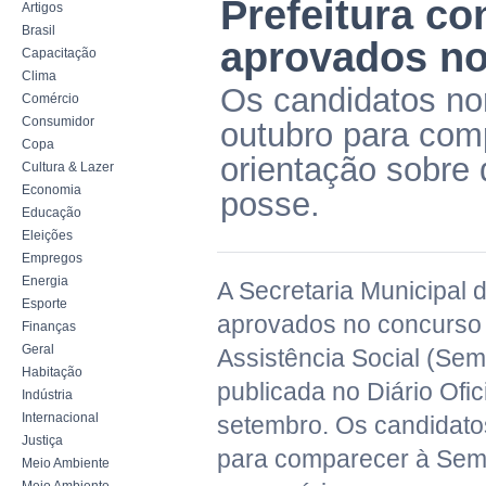
Prefeitura c
Artigos
Brasil
aprovados no
Capacitação
Clima
Os candidatos no
Comércio
Consumidor
outubro para com
Copa
orientação sobre
Cultura & Lazer
Economia
posse.
Educação
Eleições
Empregos
Energia
A Secretaria Municipal
Esporte
aprovados no concurso 
Finanças
Geral
Assistência Social (Sem
Habitação
publicada no Diário Ofic
Indústria
Internacional
setembro. Os candidatos
Justiça
para comparecer à Sem
Meio Ambiente