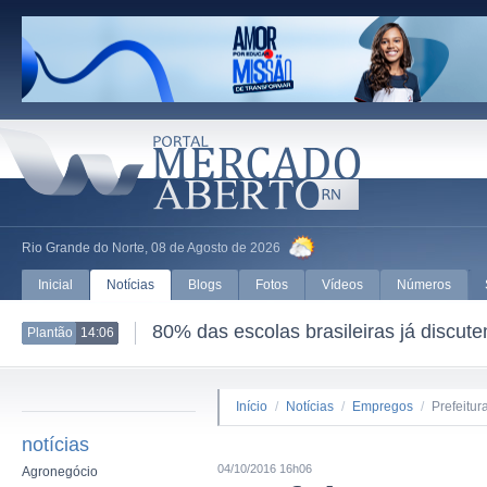
Rio Grande do Norte, 08 de Agosto de 2026
Inicial
Notícias
Blogs
Fotos
Vídeos
Números
80% das escolas brasileiras já discut
Plantão
14:06
Início
/
Notícias
/
Empregos
/
Prefeitu
notícias
04/10/2016 16h06
Agronegócio