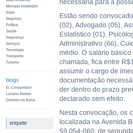
Meio Ambiente
necessária para a poss
Mercado Imobiliário
Natal
Estão sendo convocados
Negócios
(02), Advogado (05), Ass
Política
Saúde
Estatístico (01), Psicólo
Segurança
Administrativo (66), Cui
Serviços
Tecnologia
médio. O salário básic
Transporte
chamada, fica entre R$
Turismo
assumir o cargo de imed
documentação necessári
blogs
Ei, Consumidor!
der dentro do prazo prev
Luciano Kleiber
declarado sem efeito.
Dinheiro na Bolsa
Nesta convocação, os 
localizada na Avenida B
enquete
59.054-060, de segunda-