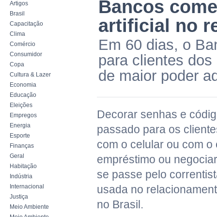
Bancos começ
Artigos
Brasil
artificial no
Capacitação
Clima
Em 60 dias, o Ban
Comércio
Consumidor
para clientes dos 
Copa
de maior poder aq
Cultura & Lazer
Economia
Educação
Eleições
Decorar senhas e código
Empregos
Energia
passado para os cliente
Esporte
com o celular ou com o 
Finanças
Geral
empréstimo ou negociar
Habitação
se passe pelo correntist
Indústria
Internacional
usada no relacionamento
Justiça
no Brasil.
Meio Ambiente