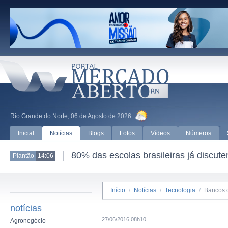
Rio Grande do Norte, 06 de Agosto de 2026
Inicial
Notícias
Blogs
Fotos
Vídeos
Números
80% das escolas brasileiras já discut
Plantão
14:06
Início
/
Notícias
/
Tecnologia
/
Bancos c
notícias
27/06/2016 08h10
Agronegócio