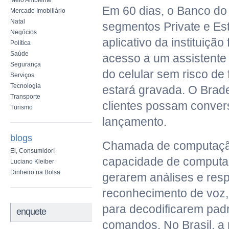
Meio Ambiente
Em 60 dias, o Banco do 
Mercado Imobiliário
Natal
segmentos Private e Esti
Negócios
aplicativo da instituiçã
Política
Saúde
acesso a um assistente 
Segurança
do celular sem risco de 
Serviços
Tecnologia
estará gravada. O Brad
Transporte
clientes possam conver
Turismo
lançamento.
blogs
Chamada de computação 
Ei, Consumidor!
capacidade de computa
Luciano Kleiber
Dinheiro na Bolsa
gerarem análises e resp
reconhecimento de voz
para decodificarem padr
enquete
comandos. No Brasil, a