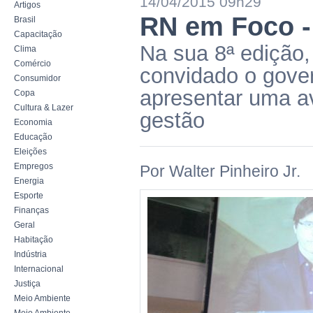
14/04/2015 09h29
Artigos
RN em Foco -
Brasil
Capacitação
Na sua 8ª edição
Clima
Comércio
convidado o gove
Consumidor
apresentar uma av
Copa
Cultura & Lazer
gestão
Economia
Educação
Eleições
Empregos
Por Walter Pinheiro Jr.
Energia
Esporte
Finanças
Geral
Habitação
Indústria
Internacional
Justiça
Meio Ambiente