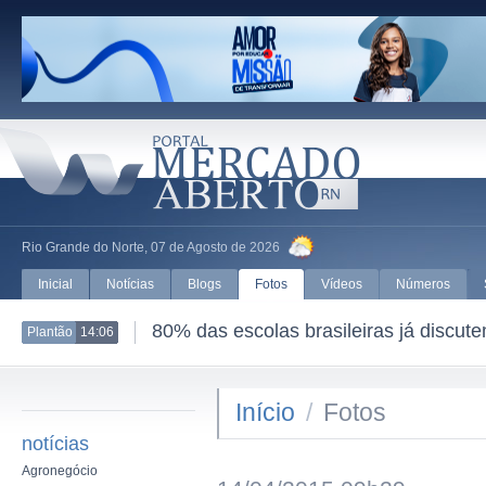
Rio Grande do Norte, 07 de Agosto de 2026
Inicial
Notícias
Blogs
Fotos
Vídeos
Números
80% das escolas brasileiras já discut
Plantão
14:06
Início
/
Fotos
notícias
Agronegócio